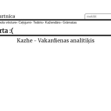
urtnīca
ola vēsture
Ceļojumi
Teātris
Kažendārs
Grāmatas
ta :(
Kazhe - Vakardienas analītiķis