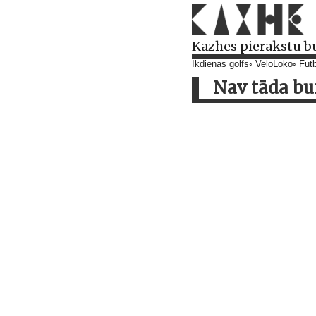
Kazhes pierakstu b
Ikdienas golfs
VeloLoko
Futb
Nav tāda bur