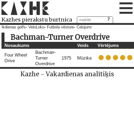
≡
Kazhes pierakstu burtnīca
Ikdienas golfs
VeloLoko
Futbola vēsture
Ceļojumi
Bachman-Turner Overdrive
Nosaukums
Veids
Vērtējums
Bachman-
Four Wheel
Turner
1975
Mūzika
Drive
Overdrive
Kazhe - Vakardienas analītiķis