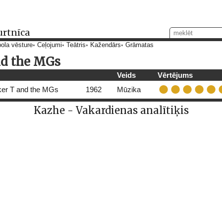
urtnīca
ola vēsture
Ceļojumi
Teātris
Kažendārs
Grāmatas
nd the MGs
Veids
Vērtējums
er T and the MGs
1962
Mūzika
Kazhe - Vakardienas analītiķis