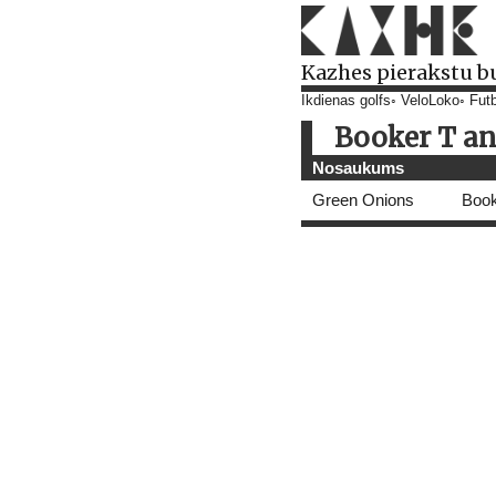
Kazhes pierakstu b
Ikdienas golfs
VeloLoko
Futb
Booker T a
Nosaukums
Green Onions
Book