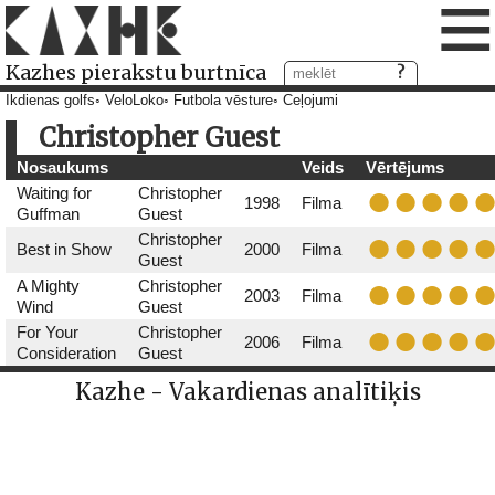
≡
Kazhes pierakstu burtnīca
Ikdienas golfs
VeloLoko
Futbola vēsture
Ceļojumi
Christopher Guest
Nosaukums
Veids
Vērtējums
Waiting for
Christopher
1998
Filma
Guffman
Guest
Christopher
Best in Show
2000
Filma
Guest
A Mighty
Christopher
2003
Filma
Wind
Guest
For Your
Christopher
2006
Filma
Consideration
Guest
Kazhe - Vakardienas analītiķis