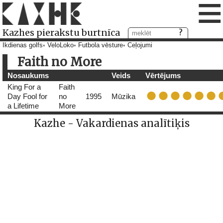
≡
Kazhes pierakstu burtnīca
Ikdienas golfs
VeloLoko
Futbola vēsture
Ceļojumi
Faith no More
Nosaukums
Veids
Vērtējums
King For a
Faith
Day Fool for
no
1995
Mūzika
a Lifetime
More
Kazhe - Vakardienas analītiķis