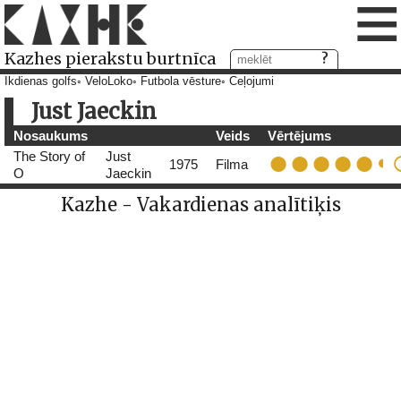
≡
Kazhes pierakstu burtnīca
Ikdienas golfs
VeloLoko
Futbola vēsture
Ceļojumi
Just Jaeckin
Nosaukums
Veids
Vērtējums
The Story of
Just
1975
Filma
O
Jaeckin
Kazhe - Vakardienas analītiķis