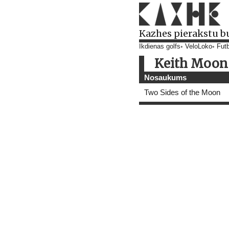
Kazhes pierakstu b
Ikdienas golfs
VeloLoko
Futb
Keith Moon
Nosaukums
Two Sides of the Moon