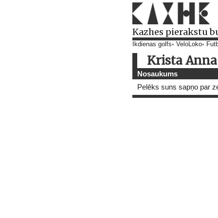
Kazhes pierakstu b
Ikdienas golfs
VeloLoko
Futb
Krista Anna
Nosaukums
Pelēks suns sapņo par ze