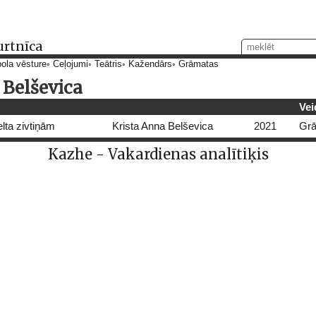
urtnīca
ola vēsture
Ceļojumi
Teātris
Kažendārs
Grāmatas
 Belševica
Vei
lta zivtiņām
Krista Anna Belševica
2021
Gr
Kazhe - Vakardienas analītiķis