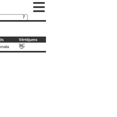
≡
ds
Vērtējums
👋
āmata