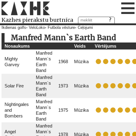
≡
Kazhes pierakstu burtnīca
Ikdienas golfs
VeloLoko
Futbola vēsture
Ceļojumi
Manfred Mann`s Earth Band
Nosaukums
Veids
Vērtējums
Manfred
Mighty
Mann`s
1968
Mūzika
Garvey
Earth
Band
Manfred
Mann`s
Solar Fire
1973
Mūzika
Earth
Band
Manfred
Nightingales
Mann`s
and
1975
Mūzika
Earth
Bombers
Band
Manfred
Angel
Mann`s
1978
Mūzika