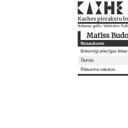
Kazhes pierakstu b
Ikdienas golfs
VeloLoko
Futb
Matīss Budo
Nosaukums
Briesmīgi priecīgas lietas
Šķirsts
Rītausma vakaros