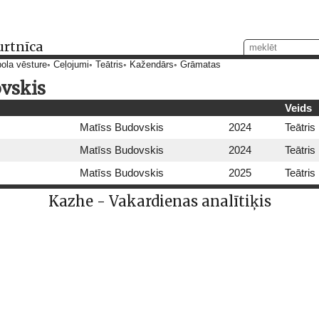
urtnīca
ola vēsture
Ceļojumi
Teātris
Kažendārs
Grāmatas
vskis
Veids
Matīss Budovskis
2024
Teātris
Matīss Budovskis
2024
Teātris
Matīss Budovskis
2025
Teātris
Kazhe - Vakardienas analītiķis