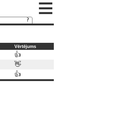
≡
Vērtējums
👍
👋
👍