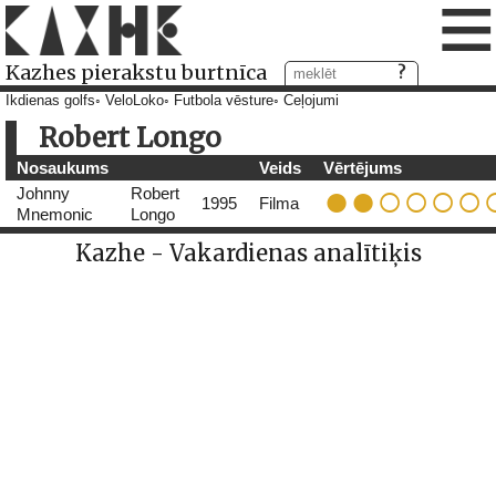
≡
Kazhes pierakstu burtnīca
Ikdienas golfs
VeloLoko
Futbola vēsture
Ceļojumi
Robert Longo
Nosaukums
Veids
Vērtējums
Johnny
Robert
1995
Filma
Mnemonic
Longo
Kazhe - Vakardienas analītiķis