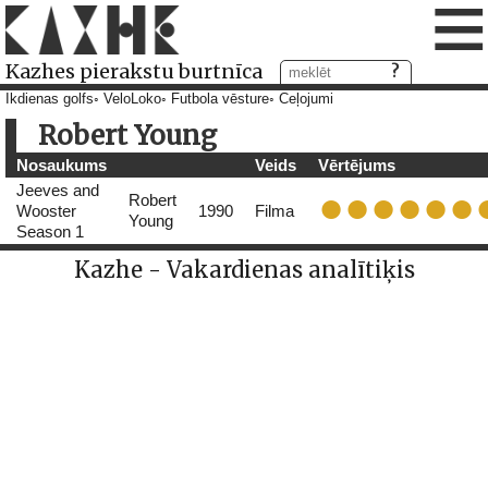
≡
Kazhes pierakstu burtnīca
Ikdienas golfs
VeloLoko
Futbola vēsture
Ceļojumi
Robert Young
Nosaukums
Veids
Vērtējums
Jeeves and
Robert
Wooster
1990
Filma
Young
Season 1
Kazhe - Vakardienas analītiķis