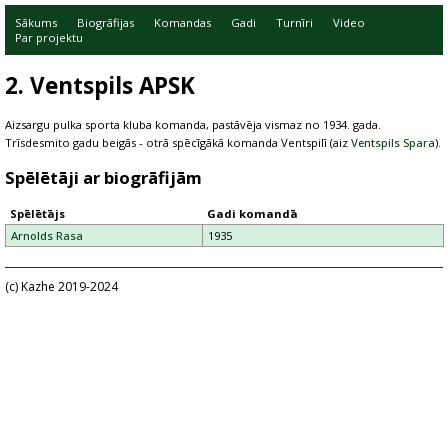
Sākums
Biogrāfijas
Komandas
Gadi
Turnīri
Video
Par projektu
2. Ventspils APSK
Aizsargu pulka sporta kluba komanda, pastāvēja vismaz no 1934. gada.
Trīsdesmito gadu beigās - otrā spēcīgākā komanda Ventspilī (aiz
Ventspils Spara
).
Spēlētāji ar biogrāfijām
Spēlētājs
Gadi komandā
Arnolds Rasa
1935
(c) Kazhe 2019-2024