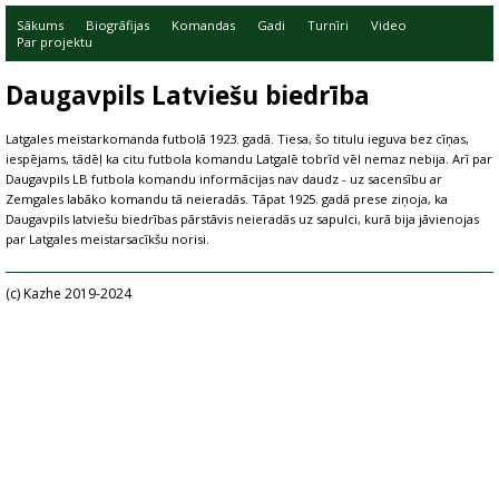
Sākums
Biogrāfijas
Komandas
Gadi
Turnīri
Video
Par projektu
Daugavpils Latviešu biedrība
Latgales meistarkomanda futbolā 1923. gadā. Tiesa, šo titulu ieguva bez cīņas,
iespējams, tādēļ ka citu futbola komandu Latgalē tobrīd vēl nemaz nebija. Arī par
Daugavpils LB futbola komandu informācijas nav daudz - uz sacensību ar
Zemgales labāko komandu tā neieradās. Tāpat 1925. gadā prese ziņoja, ka
Daugavpils latviešu biedrības pārstāvis neieradās uz sapulci, kurā bija jāvienojas
par Latgales meistarsacīkšu norisi.
(c) Kazhe 2019-2024