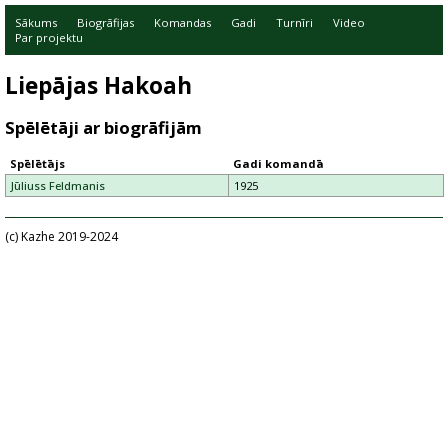
Sākums
Biogrāfijas
Komandas
Gadi
Turnīri
Video
Par projektu
Liepājas Hakoah
Spēlētāji ar biogrāfijām
Spēlētājs
Gadi komandā
Jūliuss Feldmanis
1925
(c) Kazhe 2019-2024