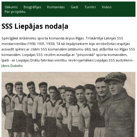
Sākums
Biogrāfijas
Komandas
Gadi
Turnīri
Video
Par projektu
SSS Liepājas nodaļa
Spēcīgākā strādnieku sporta komanda ārpus Rīgas. Trīskārtēja Latvijas SSS
meistarvienība (1930, 1931, 1933). Tā kā liepājniekiem bija ierobežotas iespējas
aizvadīt spēles ar citām SSS komandām (attālumu dēļ), tad, atšķirībā no Rīgas SSS
komandām, Liepājas SSS reizēm aizvadīja ar "pilsoniskā" sporta komandām,
īpaši - ar Liepājas Drāšu fabrikas vienību. Ievērojamākais Liepājas SSS audzēknis -
Jānis Dobelis
.