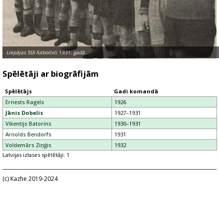
Liepājas SSS futbolisti 1931. gadā.
Spēlētāji ar biogrāfijām
Spēlētājs
Gadi komandā
Ernests Ragels
1926
Jānis Dobelis
1927–1931
Vikentijs Batorins
1930–1931
Arnolds Bendorfs
1931
Voldemārs Ziņģis
1932
Latvijas izlases spēlētāji: 1
(c) Kazhe 2019-2024