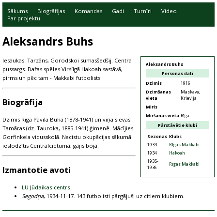
Sākums
Biogrāfijas
Komandas
Gadi
Turnīri
Video
Par projektu
Aleksandrs Buhs
Iesaukas: Tarzāns, Gorodskoi sumasšedšij. Centra
Aleksandrs Buhs
pussargs. Dažas spēles Virslīgā Hakoah sastāvā,
Personas dati
pirms un pēc tam - Makkabi futbolists.
Dzimis
1916
Dzimšanas
Maskava,
vieta
Krievija
Biogrāfija
Miris
Miršanas vieta
Rīga
Dzimis Rīgā Pāvila Buha (1878-1941) un viņa sievas
Pārstāvētie klubi
Tamāras (dz. Tauroka, 1885-1941) ģimenē. Mācījies
Sezonas
Klubs
Gorfinkela vidusskolā. Nacistu okupācijas sākumā
1933
Rīgas Makkabi
ieslodzītis Centrālcietumā, gājis bojā.
1934
Hakoah
1935-
Rīgas Makkabi
1936
Izmantotie avoti
LU Jūdaikas centrs
Segodņa
, 1934-11-17. 143 futbolisti pārgājuši uz citiem klubiem.