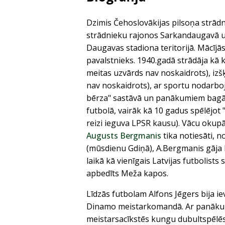
Dzimis Čehoslovākijas pilsoņa strādn
strādnieku rajonos Sarkandaugavā un
Daugavas stadiona teritorijā. Mācījā
pavalstnieks. 1940.gadā strādāja kā k
meitas uzvārds nav noskaidrots), izšķ
nav noskaidrots), ar sportu nodarboj
bērza" sastāvā un panākumiem bagāts
futbolā, vairāk kā 10 gadus spēlējot
reizi ieguva LPSR kausu). Vācu okupāc
Augusts Bergmanis
tika notiesāti, 
(mūsdienu Gdiņā), A.Bergmanis gāja b
laikā kā vienīgais Latvijas futbolist
apbedīts Meža kapos.
Līdzās futbolam Alfons Jēgers bija ie
Dinamo meistarkomandā. Ar panākumiem
meistarsacīkstēs kungu dubultspēlēs