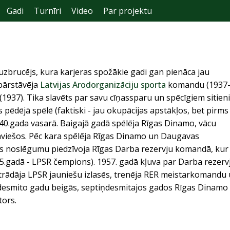
Gadi
Turnīri
Video
Par projektu
 uzbrucējs, kura karjeras spožākie gadi gan pienāca jau
 pārstāvēja
Latvijas Arodorganizāciju sporta
komandu (1937
 (1937). Tika slavēts par savu cīņassparu un spēcīgiem sitie
ās pēdējā spēlē (faktiski - jau okupācijas apstākļos, bet pirms
40.gada vasarā. Baigajā gadā spēlēja Rīgas Dinamo, vācu
gaviešos. Pēc kara spēlēja Rīgas Dinamo un Daugavas
as noslēgumu piedzīvoja Rīgas Darba rezervju komandā, kur
55.gadā - LPSR čempions). 1957. gadā kļuva par Darba rezerv
trādāja LPSR jauniešu izlasēs, trenēja RER meistarkomandu
šdesmito gadu beigās, septiņdesmitajos gados Rīgas Dinamo
ors.