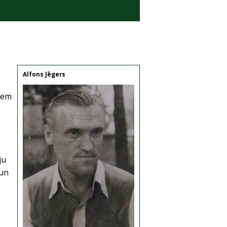
Alfons Jēgers
-
niem
ju
 un