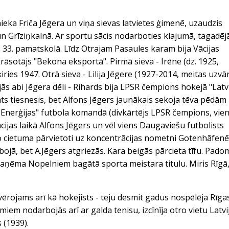
ieka Friča Jēgera un viņa sievas latvietes ģimenē, uzaudzis
 Grīziņkalnā. Ar sportu sācis nodarboties klajumā, tagadēj
s 33. pamatskolā. Līdz Otrajam Pasaules karam bija Vācijas
rāsotājs "Bekona eksportā". Pirmā sieva - Irēne (dz. 1925,
iries 1947. Otrā sieva - Lilija Jēgere (1927-2014, meitas uzvā
ās abi Jēgera dēli - Rihards bija LPSR čempions hokejā "Latv
 tiesnesis, bet Alfons Jēgers jaunākais sekoja tēva pēdām
 "Enerģijas" futbola komandā (divkārtējs LPSR čempions, vie
ijas laikā Alfons Jēgers un vēl viens Daugaviešu futbolists
no cietuma pārvietoti uz koncentrācijas nometni Gotenhāfenē
ojā, bet A.Jēgers atgriezās. Kara beigās pārcieta tīfu. Pado
s saņēma Nopelniem bagātā sporta meistara titulu. Miris Rīgā
vērojams arī kā hokejists - teju desmit gadus nospēlēja Rīga
 nodarbojās arī ar galda tenisu, izcīnīja otro vietu Latvi
 (1939).