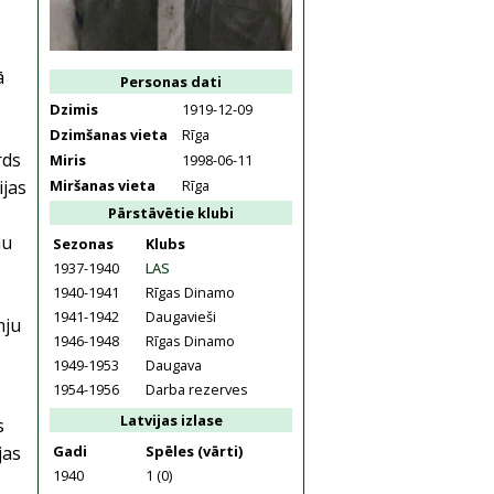
ā
Personas dati
Dzimis
1919-12-09
Dzimšanas vieta
Rīga
rds
Miris
1998-06-11
ijas
Miršanas vieta
Rīga
Pārstāvētie klubi
nu
Sezonas
Klubs
1937-1940
LAS
1940-1941
Rīgas Dinamo
1941-1942
Daugavieši
mju
1946-1948
Rīgas Dinamo
,
1949-1953
Daugava
1954-1956
Darba rezerves
Latvijas izlase
s
jas
Gadi
Spēles (vārti)
1940
1 (0)