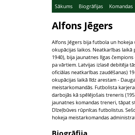
Sākums
Biogrāfijas
Komandas
Alfons Jēgers
Alfons Jēgers bija futbola un hokeja
okupācijas laikos. Neatkarības laikā
1940), bija jaunatnes līgas čempions
pa vārtiem. Latvijas izlasē debitēja t
oficiālas neatkarības zaudēšanas) 19
okupācijas laikā līdz arestam - Dau
meistarkomandās. Futbolista karjer
darbojās kā spēlējošais treneris (19
jaunatnes komandas treneri, tāpat s
Dīzeļbūves rūpnīcas futbolistus. Se
hokeja meistarkomandas administrat
Biogrāfija