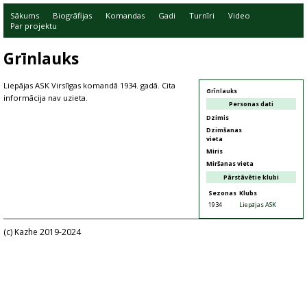
Sākums
Biogrāfijas
Komandas
Gadi
Turnīri
Video
Par projektu
Grīnlauks
Liepājas ASK Virslīgas komandā 1934. gadā. Cita
Grīnlauks
informācija nav uzieta.
Personas dati
Dzimis
Dzimšanas
vieta
Miris
Miršanas vieta
Pārstāvētie klubi
Sezonas
Klubs
1934
Liepājas ASK
(c) Kazhe 2019-2024