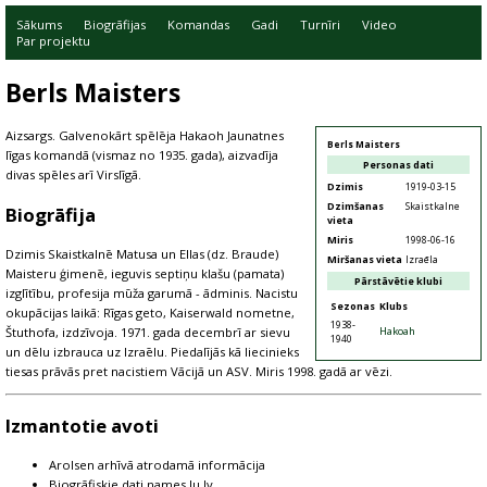
Sākums
Biogrāfijas
Komandas
Gadi
Turnīri
Video
Par projektu
Berls Maisters
Aizsargs. Galvenokārt spēlēja Hakaoh Jaunatnes
Berls Maisters
līgas komandā (vismaz no 1935. gada), aizvadīja
Personas dati
divas spēles arī Virslīgā.
Dzimis
1919-03-15
Dzimšanas
Skaistkalne
Biogrāfija
vieta
Miris
1998-06-16
Dzimis Skaistkalnē Matusa un Ellas (dz. Braude)
Miršanas vieta
Izraēla
Maisteru ģimenē, ieguvis septiņu klašu (pamata)
Pārstāvētie klubi
izglītību, profesija mūža garumā - ādminis. Nacistu
Sezonas
Klubs
okupācijas laikā: Rīgas geto, Kaiserwald nometne,
1938-
Štuthofa, izdzīvoja. 1971. gada decembrī ar sievu
Hakoah
1940
un dēlu izbrauca uz Izraēlu. Piedalījās kā liecinieks
tiesas prāvās pret nacistiem Vācijā un ASV. Miris 1998. gadā ar vēzi.
Izmantotie avoti
Arolsen arhīvā atrodamā informācija
Biogrāfiskie dati names.lu.lv