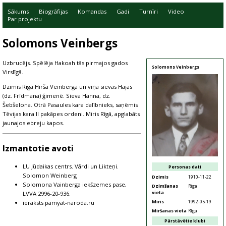
Sākums
Biogrāfijas
Komandas
Gadi
Turnīri
Video
Par projektu
Solomons Veinbergs
Uzbrucējs. Spēlēja Hakoah tās pirmajos gados
Solomons Veinbergs
Virslīgā.
Dzimis Rīgā Hirša Veinberga un viņa sievas Hajas
(dz. Frīdmana) ģimenē. Sieva Hanna, dz.
Šebšelona. Otrā Pasaules kara dalībnieks, saņēmis
Tēvijas kara II pakāpes ordeni. Miris Rīgā, apglabāts
jaunajos ebreju kapos.
Izmantotie avoti
LU Jūdaikas centrs. Vārdi un Likteņi.
Personas dati
Solomon Weinberg
Dzimis
1910-11-22
Solomona Vainberga iekšzemes pase,
Dzimšanas
Rīga
vieta
LVVA 2996-20-936.
Miris
1992-05-19
ieraksts pamyat-naroda.ru
Miršanas vieta
Rīga
Pārstāvētie klubi