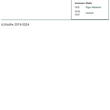
Sezonas
Klubs
1932
Rīgas Makkabi
1933-
Hakoah
1937
(c) Kazhe 2019-2024