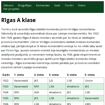
Sākums
Biogrāfijas
Komandas
Gadi
Turnīri
Video
Par projektu
Rīgas A klase
Turnīrs, kurā sacentās Rīgas labākās komandas pirms Virslīgas izveidošanas.
Sākotnēji tā uzvarētājs automātiski kļuva par Latvijas meistarvienību. No 1923.
līdz 1926. gadam Rīgas A klases meistars sacentās par šo titulu ar labākajām
provinces komandām. Līdz ar Virslīgas izveidošanu labākās A klases komandas
iekļāva tajā, pārējās (kopā ar B klases komandām) veidoja to, ko vēlāk sāka saukt
par
Pirmo līgu
. Jaunais variants noteikti bija taisnīgāks meistartitula un medaļu
sadalījuma jautājumā, jo nevienam nebija šaubu, ka 1926. gada eksperiments ar
novadu meistaru sacensību grupu spēlēs pret Rīgas labāko komandu nebija
veiksmīgs - Rīgas komandas tobrīd bija izteikti pārākās par provinces vienībām
(izņemot varbūt Liepājas komandas).
Gads
1. vieta
2. vieta
3. vieta
4. vieta
5. vieta
1922
Kaiserwald
JKS
LJS
LSB
Union
1923
Kaiserwald
RFK
LSB
Amatieris
JKS
1924
RFK
ASK
Amatieris
JKS
LSB
1925
RFK
JKS
LSB
Amatieris
Kaiserwald
1926
RFK
LSB
Amatieris
JKS
LNJS