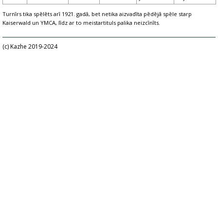
Turnīrs tika spēlēts arī 1921. gadā, bet netika aizvadīta pēdējā spēle starp
Kaiserwald un YMCA, līdz ar to meistartituls palika neizcīnīts.
(c) Kazhe 2019-2024