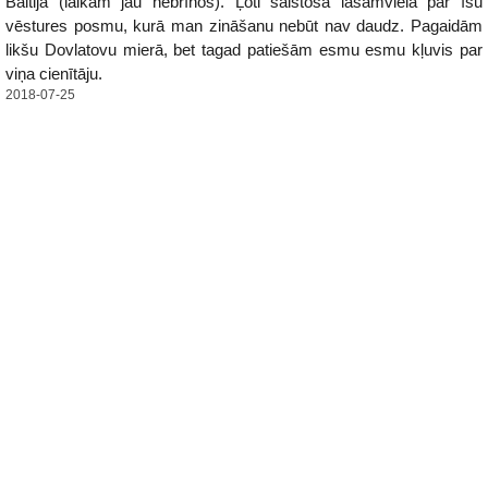
Baltijā (laikam jau nebrīnos). Ļoti saistoša lasāmviela par īsu
vēstures posmu, kurā man zināšanu nebūt nav daudz. Pagaidām
likšu Dovlatovu mierā, bet tagad patiešām esmu esmu kļuvis par
viņa cienītāju.
2018-07-25