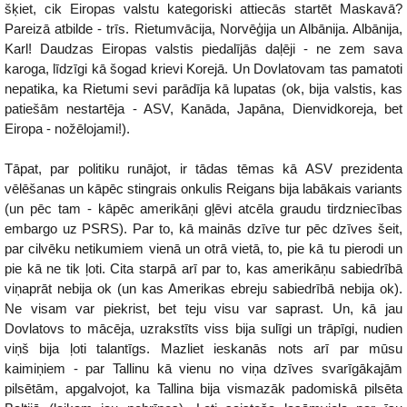
šķiet, cik Eiropas valstu kategoriski attiecās startēt Maskavā?
Pareizā atbilde - trīs. Rietumvācija, Norvēģija un Albānija. Albānija,
Karl! Daudzas Eiropas valstis piedalījās daļēji - ne zem sava
karoga, līdzīgi kā šogad krievi Korejā. Un Dovlatovam tas pamatoti
nepatika, ka Rietumi sevi parādīja kā lupatas (ok, bija valstis, kas
patiešām nestartēja - ASV, Kanāda, Japāna, Dienvidkoreja, bet
Eiropa - nožēlojami!).
Tāpat, par politiku runājot, ir tādas tēmas kā ASV prezidenta
vēlēšanas un kāpēc stingrais onkulis Reigans bija labākais variants
(un pēc tam - kāpēc amerikāņi gļēvi atcēla graudu tirdzniecības
embargo uz PSRS). Par to, kā mainās dzīve tur pēc dzīves šeit,
par cilvēku netikumiem vienā un otrā vietā, to, pie kā tu pierodi un
pie kā ne tik ļoti. Cita starpā arī par to, kas amerikāņu sabiedrībā
viņaprāt nebija ok (un kas Amerikas ebreju sabiedrībā nebija ok).
Ne visam var piekrist, bet teju visu var saprast. Un, kā jau
Dovlatovs to mācēja, uzrakstīts viss bija sulīgi un trāpīgi, nudien
viņš bija ļoti talantīgs. Mazliet ieskanās nots arī par mūsu
kaimiņiem - par Tallinu kā vienu no viņa dzīves svarīgākajām
pilsētām, apgalvojot, ka Tallina bija vismazāk padomiskā pilsēta