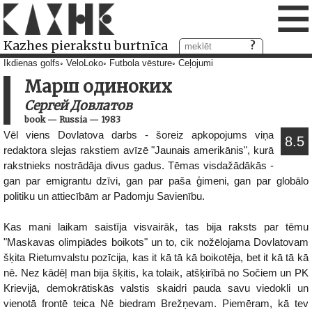
≡
Kazhes pierakstu burtnīca
Ikdienas golfs
VeloLoko
Futbola vēsture
Ceļojumi
Марш одиноких
Сергей Довлатов
book
—
Russia
—
1983
Vēl viens Dovlatova darbs - šoreiz apkopojums viņa
8.5
redaktora slejas rakstiem avīzē "Jaunais amerikānis", kurā
rakstnieks nostrādāja divus gadus. Tēmas visdažādākās -
gan par emigrantu dzīvi, gan par paša ģimeni, gan par globālo
politiku un attiecībām ar Padomju Savienību.
Kas mani laikam saistīja visvairāk, tas bija raksts par tēmu
"Maskavas olimpiādes boikots" un to, cik nožēlojama Dovlatovam
šķita Rietumvalstu pozīcija, kas it kā tā kā boikotēja, bet it kā tā kā
nē. Nez kādēļ man bija šķitis, ka tolaik, atšķirībā no Sočiem un PK
Krievijā, demokrātiskās valstis skaidri pauda savu viedokli un
vienotā frontē teica Nē biedram Brežņevam. Piemēram, kā tev