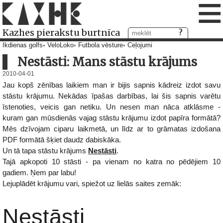
≡
Kazhes pierakstu burtnīca
Ikdienas golfs
VeloLoko
Futbola vēsture
Ceļojumi
Nestāsti: Mans stāstu krājums
2010-04-01
Jau kopš zēnības laikiem man ir bijis sapnis kādreiz izdot savu
stāstu krājumu. Nekādas īpašas darbības, lai šis sapnis varētu
īstenoties, veicis gan netiku. Un nesen man nāca atklāsme -
kuram gan mūsdienās vajag stāstu krājumu izdot papīra formātā?
Mēs dzīvojam ciparu laikmetā, un līdz ar to grāmatas izdošana
PDF formātā šķiet daudz dabiskāka.
Un tā tapa stāstu krājums
Nestāsti
.
Tajā apkopoti 10 stāsti - pa vienam no katra no pēdējiem 10
gadiem. Ņem par labu!
Lejuplādēt krājumu vari, spiežot uz lielās saites zemāk:
Nestāsti