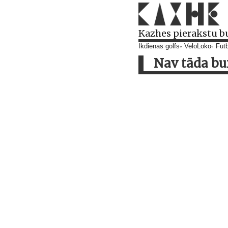
Kazhes pierakstu b
Ikdienas golfs
VeloLoko
Futb
Nav tāda bur