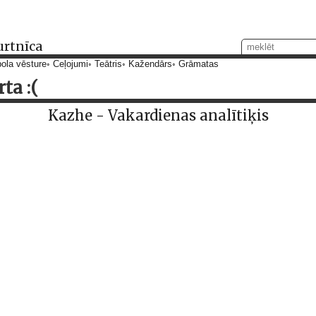
urtnīca
ola vēsture
Ceļojumi
Teātris
Kažendārs
Grāmatas
ta :(
Kazhe - Vakardienas analītiķis