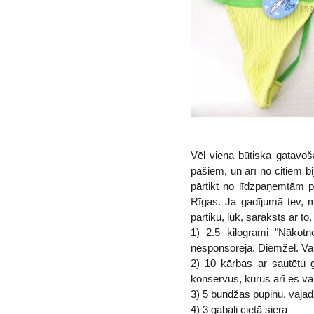
Vēl viena būtiska gatavoša
pašiem, un arī no citiem bij
pārtikt no līdzpaņemtām 
Rīgas. Ja gadījumā tev, m
pārtiku, lūk, saraksts ar to
1) 2.5 kilogrami "Nākot
nesponsorēja. Diemžēl. Var
2) 10 kārbas ar sautētu 
konservus, kurus arī es var
3) 5 bundžas pupiņu. vajad
4) 3 gabali cietā siera