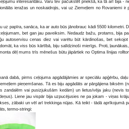
eļojumu interesantāku. Varu tev pačukstēt priekšā, ka tā arī bija - 
cionālās ieražas un noskaidrojis, vai uz Ziemeļiem no Rovaniemi ir 
 uz papīra, sanāca, ka ar auto būs jānobrauc kādi 5500 kilometri. 
 ceļojumam, bet gan jau paveiksim. Nedaudz bažu, protams, bija par
ģu autoservisu cenas diez vai varētu būt kārdinošas, bet sekojot 
 domāt, ka viss būs kārtībā, biju salīdzinoši mierīgs. Proti, ļaunāka
emonta dēļ mums trīs mēnešus būtu jāpārtiek no Optima līnijas rollton
u manā dabā, pirms ceļojuma apgādājāmies ar speciālu apģērbu, daļu
emeļiem pieņemšanas. Tā es biju apgādāts ar pārgājiena biksēm (n
s zandalēm vai pusizjukušām kedām) un lietus/vēja jaku (nevis to
deņus). Liene jau vispār bija uzpucējusies ne pa jokam - viņas krāj
 bikses, zābaki un vēl arī trekkinga nūjas. Kā teikt - tādā aprīkojumā p
ts, termo-stringi: