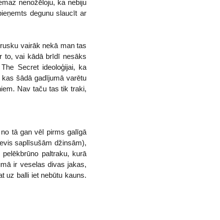
nemaz nenožēloju, ka nebiju
pieņemts degunu slaucīt ar
Drusku vairāk nekā man tas
 to, vai kādā brīdī nesāks
The Secret ideoloģijai, ka
is, kas šādā gadījumā varētu
iem. Nav taču tas tik traki,
 no tā gan vēl pirms galīgā
evis saplīsušām džinsām),
 pelēkbrūno paltraku, kurā
umā ir veselas divas jakas,
at uz balli iet nebūtu kauns.