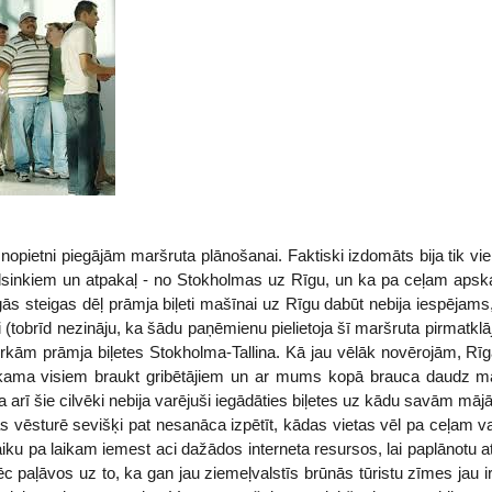
 nopietni piegājām maršruta plānošanai. Faktiski izdomāts bija tik vi
elsinkiem un atpakaļ - no Stokholmas uz Rīgu, un ka pa ceļam apska
s steigas dēļ prāmja biļeti mašīnai uz Rīgu dabūt nebija iespējams
i (tobrīd nezināju, ka šādu paņēmienu pielietoja šī maršruta pirmatklā
pirkām prāmja biļetes Stokholma-Tallina. Kā jau vēlāk novērojām, Rī
ekama visiem braukt gribētājiem un ar mums kopā brauca daudz ma
a arī šie cilvēki nebija varējuši iegādāties biļetes uz kādu savām māj
 vēsturē sevišķi pat nesanāca izpētīt, kādas vietas vēl pa ceļam va
 laiku pa laikam iemest aci dažādos interneta resursos, lai paplānotu 
ēc paļāvos uz to, ka gan jau ziemeļvalstīs brūnās tūristu zīmes jau 