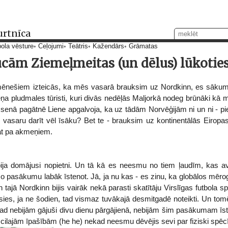
urtnīca
ola vēsture
Ceļojumi
Teātris
Kažendārs
Grāmatas
cām Ziemeļmeitas (un dēlus) lūkoties
ēnešiem izteicās, ka mēs vasarā brauksim uz Nordkinn, es sākum
ņa pludmales tūristi, kuri divās nedēļās Maljorkā nodeg brūnāki kā
k senā pagātnē Liene apgalvoja, ka uz tādām Norvēģijām ni un ni - 
o vasaru darīt vēl īsāku? Bet te - brauksim uz kontinentālās Eiropas
lāt pa akmeņiem.
 bija domājusi nopietni. Un tā kā es neesmu no tiem ļaudīm, kas ava
šo pasākumu labāk īstenot. Jā, ja nu kas - es zinu, ka globālos mēr
n tajā Nordkinn bijis vairāk nekā parasti skatītāju Virslīgas futbola s
osies, ja ne šodien, tad vismaz tuvākajā desmitgadē noteikti. Un t
ekad nebijām gājuši divu dienu pārgājienā, nebijām šim pasākumam īsti
ilajām īpašībām (he he) nekad neesmu dēvējis sevi par fiziski spēcīg