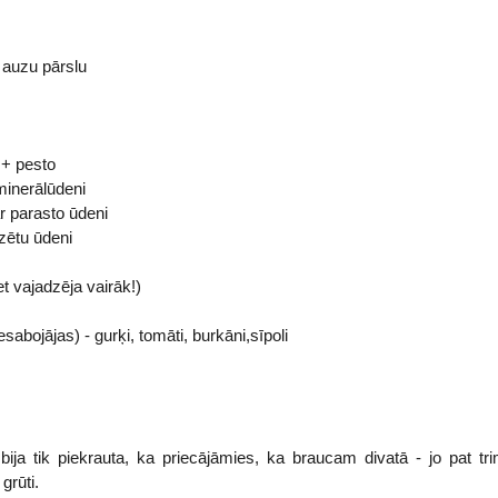
 auzu pārslu
 + pesto
minerālūdeni
 ar parasto ūdeni
zētu ūdeni
t vajadzēja vairāk!)
sabojājas) - gurķi, tomāti, burkāni,sīpoli
bija tik piekrauta, ka priecājāmies, ka braucam divatā - jo pat t
grūti.