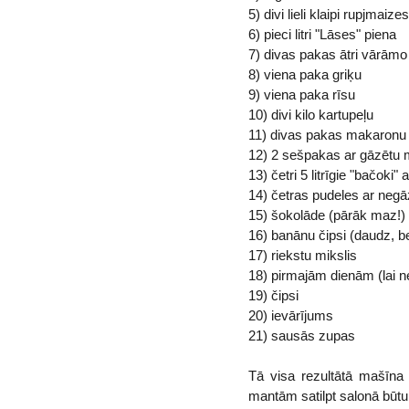
5) divi lieli klaipi rupjmaizes
6) pieci litri "Lāses" piena
7) divas pakas ātri vārāmo
8) viena paka griķu
9) viena paka rīsu
10) divi kilo kartupeļu
11) divas pakas makaronu
12) 2 sešpakas ar gāzētu 
13) četri 5 litrīgie "bačoki"
14) četras pudeles ar negā
15) šokolāde (pārāk maz!)
16) banānu čipsi (daudz, be
17) riekstu mikslis
18) pirmajām dienām (lai ne
19) čipsi
20) ievārījums
21) sausās zupas
Tā visa rezultātā mašīna 
mantām satilpt salonā būtu 