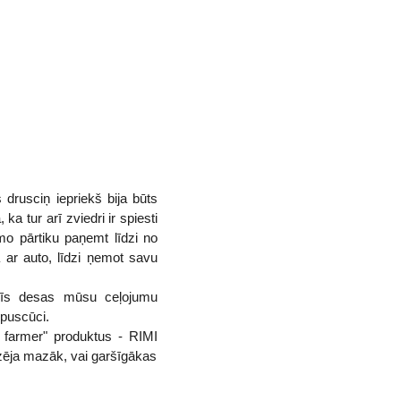
 drusciņ iepriekš bija būts
ka tur arī zviedri ir spiesti
o pārtiku paņemt līdzi no
 ar auto, līdzi ņemot savu
 šīs desas mūsu ceļojumu
 puscūci.
 farmer" produktus - RIMI
adzēja mazāk, vai garšīgākas