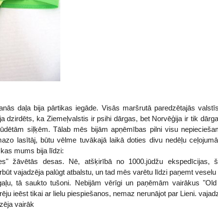
nās daļa bija pārtikas iegāde. Visās maršrutā paredzētajās valstīs
a dzirdēts, ka Ziemeļvalstis ir psihi dārgas, bet Norvēģija ir tik dārga, 
pūdētām siļķēm. Tālab mēs bijām apņēmības pilni visu nepieciešam
azo lasītāj, būtu vēlme tuvākajā laikā doties divu nedēļu ceļojumā
, kas mums bija līdzi:
nes" žāvētās desas. Nē, atšķirībā no 1000.jūdžu ekspedīcijas,
būt vajadzēja palūgt atbalstu, un tad mēs varētu līdzi paņemt veselu
gaļu, tā saukto tušoni. Nebijām vērīgi un paņēmām vairākus "Old
ēju ieēst tikai ar lielu piespiešanos, nemaz nerunājot par Lieni. vaj
zēja vairāk