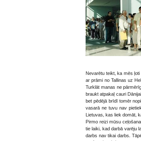
Nevarētu teikt, ka mēs ļoti
ar prāmi no Tallinas uz H
Turklāt manas ne pārmērīgā
braukt atpakaļ cauri Dānija
bet pēdējā brīdī tomēr no
vasarā ne tuvu nav pieti
Lietuvas, kas liek domāt, k
Pirmo reizi mūsu ceļošanas
tie laiki, kad darbā varēju
darbs nav tikai darbs. Tāp