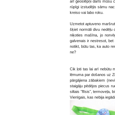
arī ģeoslēpņi darīs mūsu c
rūpīgi izstudējis sāmu na
kreiso vai labo roku.
Uzmetot aptuveno maršrutu
šķiet normāli divu nedēļu
niķoties mašīna, jo norvē
galvenais ir nestresot, bet
notikt, būtu tas, ka auto r
ne?
Cik ļoti tas lai arī nebūt
lēmuma par došanos uz Zi
pārgājiena zābakiem (nevi
staigāju pēdējos piecus ru
siltais "flīsis", termoveļa,
Vienīgais, kas nebija iegādā