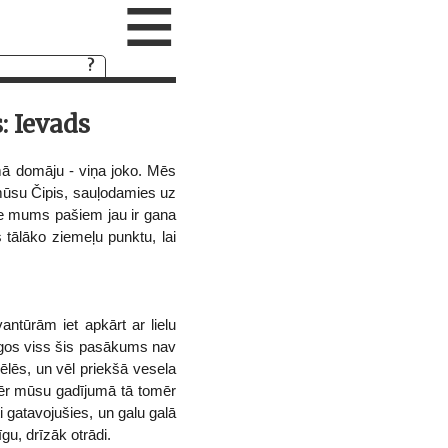
≡
: Ievads
ā domāju - viņa joko. Mēs
 mūsu Čipis, sauļodamies uz
pie mums pašiem jau ir gana
 tālāko ziemeļu punktu, lai
ntūrām iet apkārt ar lielu
ogos viss šis pasākums nav
pēlēs, un vēl priekšā vesela
omēr mūsu gadījumā tā tomēr
 gatavojušies, un galu galā
u, drīzāk otrādi.