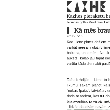
Kazhes pierakstu b
Ikdienas golfs
VeloLoko
Futb
Kā mēs brau
2012-07-10
Kad Liene pirms dažiem m
varbūt neesam gluži 8.līme
balkona, un tomēr... Ne ti
auksts, kālab jau tāpat īs
varētu kādu diennakti pas
Taču izrādījās - Liene to
līkumu, sākām plānot, kā 
"nekas īpašs", latviešu vie
rinda ar tādiem, kas tur d
bija avantūra, jo vispār n
- līdzās daudzām savām izc