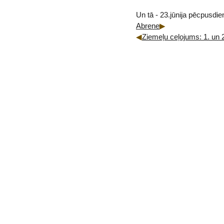
Un tā - 23.jūnija pēcpusdie
Abrene
Ziemeļu ceļojums: 1. un 