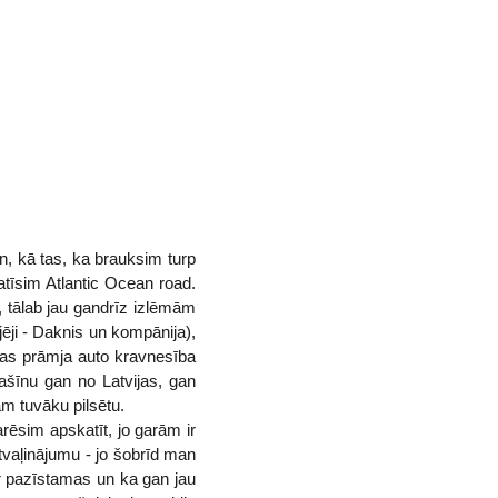
en, kā tas, ka brauksim turp
tīsim Atlantic Ocean road.
, tālab jau gandrīz izlēmām
jēji - Daknis un kompānija),
gas prāmja auto kravnesība
šīnu gan no Latvijas, gan
ām tuvāku pilsētu.
rēsim apskatīt, jo garām ir
atvaļinājumu - jo šobrīd man
ir pazīstamas un ka gan jau