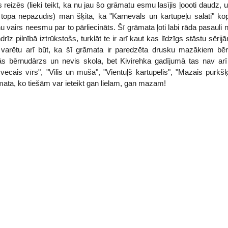
reizēs (lieki teikt, ka nu jau šo grāmatu esmu lasījis ļoooti daudz, 
topa nepazudīs) man šķita, ka "Karnevāls un kartupeļu salāti" ko
 vairs neesmu par to pārliecināts. Šī grāmata ļoti labi rāda pasauli 
rīz pilnībā iztrūkstošs, turklāt te ir arī kaut kas līdzīgs stāstu sērijā
i varētu arī būt, ka šī grāmata ir paredzēta drusku mazākiem bēr
ās bērnudārzs un nevis skola, bet Kivirehka gadījumā tas nav arī īs
n vecais vīrs", "Vilis un muša", "Vientuļš kartupelis", "Mazais purkš
ata, ko tiešām var ieteikt gan lielam, gan mazam!