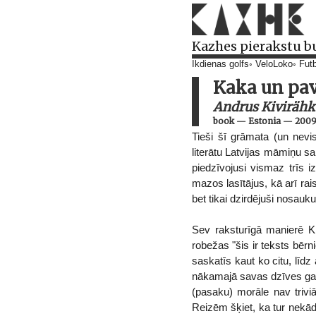
Kazhes pierakstu b
Ikdienas golfs
VeloLoko
Futb
Kaka un pav
Andrus Kivirähk
book
—
Estonia
—
200
Tieši šī grāmata (un nevi
literātu Latvijas māmiņu s
piedzīvojusi vismaz trīs i
mazos lasītājus, kā arī rai
bet tikai dzirdējuši nosauk
Sev raksturīgā manierē Ki
robežas "šis ir teksts bēr
saskatīs kaut ko citu, līdz
nākamajā savas dzīves gadā
(pasaku) morāle nav triviā
Reizēm šķiet, ka tur nekād