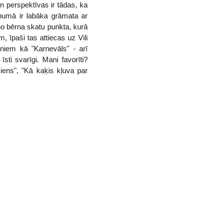
un perspektīvas ir tādas, ka
pumā ir labāka grāmata ar
no bērna skatu punkta, kurā
m, īpaši tas attiecas uz Vili
niem kā "Karnevāls" - arī
ti svarīgi. Mani favorīti?
ķiens", "Kā kaķis kļuva par