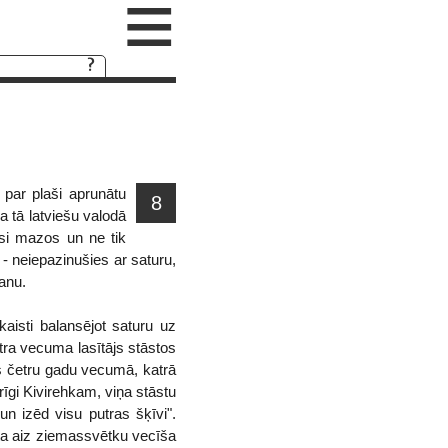
≡
 par plaši aprunātu
8
a tā latviešu valodā
jusi mazos un ne tik
 - neiepazinušies ar saturu,
anu.
aisti balansējot saturu uz
tra vecuma lasītājs stāstos
nis četru gadu vecumā, katrā
īgi Kivirehkam, viņa stāstu
un izēd visu putras šķīvi".
ēta aiz ziemassvētku vecīša