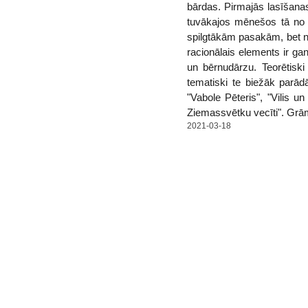
bārdas. Pirmajās lasīšanas 
tuvākajos mēnešos tā no 
spilgtākām pasakām, bet nu
racionālais elements ir gand
un bērnudārzu. Teorētisk
tematiski te biežāk parād
"Vabole Pēteris", "Vilis u
Ziemassvētku vecīti". Grām
2021-03-18