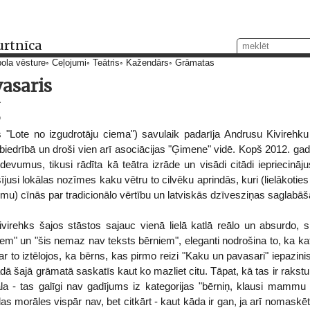
urtnīca
ola vēsture
Ceļojumi
Teātris
Kažendārs
Grāmatas
asaris
9
s "Lote no izgudrotāju ciema") savulaik padarīja Andrusu Kivirehku
abiedrībā un droši vien arī asociācijas "Ģimene" vidē. Kopš 2012. gad
zdevumus, tikusi rādīta kā teātra izrāde un visādi citādi iepriecinā
sījusi lokālas nozīmes kaku vētru to cilvēku aprindās, kuri (lielākoties
umu) cīnās par tradicionālo vērtību un latviskās dzīvesziņas saglabāš
virehks šajos stāstos sajauc vienā lielā katlā reālo un absurdo, sk
niem" un "šis nemaz nav teksts bērniem", eleganti nodrošina to, ka ka
 ar to iztēlojos, ka bērns, kas pirmo reizi "Kaku un pavasari" iepazi
 šajā grāmatā saskatīs kaut ko mazliet citu. Tāpat, kā tas ir rakstur
la - tas galīgi nav gadījums iz kategorijas "bērniņ, klausi mammu 
as morāles vispār nav, bet citkārt - kaut kāda ir gan, ja arī nomask