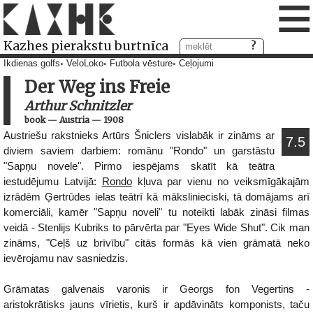
≡
Kazhes pierakstu burtnīca
Ikdienas golfs
VeloLoko
Futbola vēsture
Ceļojumi
Der Weg ins Freie
Arthur Schnitzler
book
—
Austria
—
1908
Austriešu rakstnieks Artūrs Šniclers vislabāk ir zināms ar
7.5
diviem saviem darbiem: romānu "Rondo" un garstāstu
"Sapņu novele". Pirmo iespējams skatīt kā teātra
iestudējumu Latvijā:
Rondo
kļuva par vienu no veiksmīgākajām
izrādēm Ģertrūdes ielas teātrī kā mākslinieciski, tā domājams arī
komerciāli, kamēr "Sapņu noveli" tu noteikti labāk zināsi filmas
veidā - Stenlijs Kubriks to pārvērta par "Eyes Wide Shut". Cik man
zināms, "Ceļš uz brīvību" citās formās kā vien grāmatā neko
ievērojamu nav sasniedzis.
Grāmatas galvenais varonis ir Georgs fon Vegertins -
aristokrātisks jauns vīrietis, kurš ir apdāvināts komponists, taču