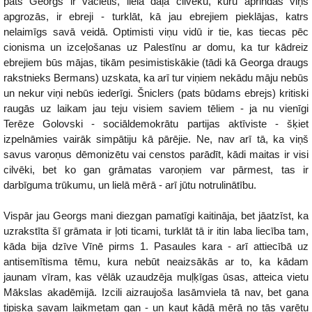
pats Georgs ir vācietis, liela daļa cilvēku, kuru aprindās viņš
apgrozās, ir ebreji - turklāt, kā jau ebrejiem pieklājas, katrs
nelaimīgs savā veidā. Optimisti viņu vidū ir tie, kas tiecas pēc
cionisma un izceļošanas uz Palestīnu ar domu, ka tur kādreiz
ebrejiem būs mājas, tikām pesimistiskākie (tādi kā Georga draugs
rakstnieks Bermans) uzskata, ka arī tur viņiem nekādu māju nebūs
un nekur viņi nebūs iederīgi. Šniclers (pats būdams ebrejs) kritiski
raugās uz laikam jau teju visiem saviem tēliem - ja nu vienīgi
Terēze Golovski - sociāldemokrātu partijas aktīviste - šķiet
izpelnāmies vairāk simpātiju kā pārējie. Ne, nav arī tā, ka viņš
savus varoņus dēmonizētu vai censtos parādīt, kādi maitas ir visi
cilvēki, bet ko gan grāmatas varoņiem var pārmest, tas ir
darbīguma trūkumu, un lielā mērā - arī jūtu notrulinātību.
Vispār jau Georgs mani diezgan pamatīgi kaitināja, bet jāatzīst, ka
uzrakstīta šī grāmata ir ļoti ticami, turklāt tā ir itin laba liecība tam,
kāda bija dzīve Vīnē pirms 1. Pasaules kara - arī attiecībā uz
antisemītisma tēmu, kura nebūt neaizsākās ar to, ka kādam
jaunam vīram, kas vēlāk uzaudzēja muļķīgas ūsas, atteica vietu
Mākslas akadēmijā. Izcili aizraujoša lasāmviela tā nav, bet gana
tipiska savam laikmetam gan - un kaut kādā mērā no tās varētu