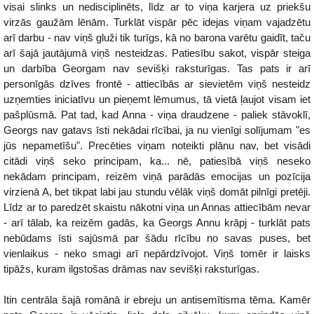
visai slinks un nedisciplinēts, līdz ar to viņa karjera uz priekšu
virzās gaužām lēnām. Turklāt vispār pēc idejas viņam vajadzētu
arī darbu - nav viņš gluži tik turīgs, kā no barona varētu gaidīt, taču
arī šajā jautājumā viņš nesteidzas. Patiesību sakot, vispār steiga
un darbība Georgam nav sevišķi raksturīgas. Tas pats ir arī
personīgās dzīves frontē - attiecībās ar sievietēm viņš nesteidz
uzņemties iniciatīvu un pieņemt lēmumus, tā vietā ļaujot visam iet
pašplūsmā. Pat tad, kad Anna - viņa draudzene - paliek stāvoklī,
Georgs nav gatavs īsti nekādai rīcībai, ja nu vienīgi solījumam "es
jūs nepametīšu". Precēties viņam noteikti plānu nav, bet visādi
citādi viņš seko principam, ka... nē, patiesībā viņš neseko
nekādam principam, reizēm viņā parādās emocijas un pozīcija
virzienā A, bet tikpat labi jau stundu vēlāk viņš domāt pilnīgi pretēji.
Līdz ar to paredzēt skaistu nākotni viņa un Annas attiecībām nevar
- arī tālab, ka reizēm gadās, ka Georgs Annu krāpj - turklāt pats
nebūdams īsti sajūsmā par šādu rīcību no savas puses, bet
vienlaikus - neko smagi arī nepārdzīvojot. Viņš tomēr ir laisks
tipāžs, kuram ilgstošas drāmas nav sevišķi raksturīgas.
Itin centrāla šajā romānā ir ebreju un antisemītisma tēma. Kamēr