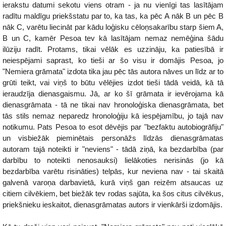
ierakstu datumi sekotu viens otram - ja nu vienīgi tas lasītājam
radītu maldīgu priekšstatu par to, ka tas, ka pēc A nāk B un pēc B
nāk C, varētu liecināt par kādu loģisku cēloņsakarību starp šiem A,
B un C, kamēr Pesoa tev kā lasītājam nemaz nemēģina šādu
ilūziju radīt. Protams, tikai vēlāk es uzzināju, ka patiesībā ir
neiespējami saprast, ko tieši ar šo visu ir domājis Pesoa, jo
"Nemiera grāmata" izdota tika jau pēc tās autora nāves un līdz ar to
grūti teikt, vai viņš to būtu vēlējies izdot tieši tādā veidā, kā tā
ieraudzīja dienasgaismu. Jā, ar ko šī grāmata ir ievērojama kā
dienasgrāmata - tā ne tikai nav hronoloģiska dienasgrāmata, bet
tās stils nemaz neparedz hronoloģiju kā iespējamību, jo tajā nav
notikumu. Pats Pesoa to esot dēvējis par "bezfaktu autobiogrāfiju"
un visbiežāk pieminētais personāžs līdzās dienasgrāmatas
autoram tajā noteikti ir "neviens" - tādā ziņā, ka bezdarbība (par
darbību to noteikti nenosauksi) lielākoties nerisinās (jo kā
bezdarbība varētu risināties) telpās, kur neviena nav - tai skaitā
galvenā varoņa darbavietā, kurā viņš gan reizēm atsaucas uz
citiem cilvēkiem, bet biežāk tev rodas sajūta, ka šos citus cilvēkus,
priekšnieku ieskaitot, dienasgrāmatas autors ir vienkārši izdomājis.