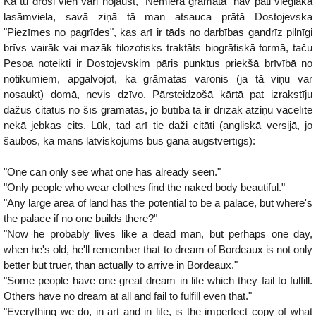
Kā tu droši vien vari nojaust, "Nemiera grāmata" nav pati vieglākā
lasāmviela, savā ziņā tā man atsauca prātā Dostojevska
"Piezīmes no pagrīdes", kas arī ir tāds no darbības gandrīz pilnīgi
brīvs vairāk vai mazāk filozofisks traktāts biogrāfiskā formā, taču
Pesoa noteikti ir Dostojevskim pāris punktus priekšā brīvībā no
notikumiem, apgalvojot, ka grāmatas varonis (ja tā viņu var
nosaukt) domā, nevis dzīvo. Pārsteidzošā kārtā pat izrakstīju
dažus citātus no šīs grāmatas, jo būtībā tā ir drīzāk atziņu vācelīte
nekā jebkas cits. Lūk, tad arī tie daži citāti (angliskā versijā, jo
šaubos, ka mans latviskojums būs gana augstvērtīgs):
"One can only see what one has already seen."
"Only people who wear clothes find the naked body beautiful."
"Any large area of land has the potential to be a palace, but where's
the palace if no one builds there?"
"Now he probably lives like a dead man, but perhaps one day,
when he's old, he'll remember that to dream of Bordeaux is not only
better but truer, than actually to arrive in Bordeaux."
"Some people have one great dream in life which they fail to fulfill.
Others have no dream at all and fail to fulfill even that."
"Everything we do, in art and in life, is the imperfect copy of what