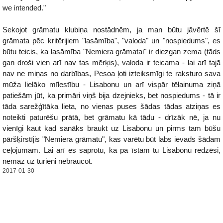
we intended."
Sekojot grāmatu klubiņa nostādnēm, ja man būtu jāvērtē šī
grāmata pēc kritērijiem "lasāmība", "valoda" un "nospiedums", es
būtu teicis, ka lasāmība "Nemiera grāmatai" ir diezgan zema (tāds
gan droši vien arī nav tas mērķis), valoda ir teicama - lai arī tajā
nav ne miņas no darbības, Pesoa ļoti izteiksmīgi te raksturo sava
mūža lielāko mīlestību - Lisabonu un arī vispār tēlainuma ziņā
patiešām jūt, ka primāri viņš bija dzejnieks, bet nospiedums - tā ir
tāda sarežģītāka lieta, no vienas puses šādas tādas atziņas es
noteikti paturēšu prātā, bet grāmatu kā tādu - drīzāk nē, ja nu
vienīgi kaut kad sanāks braukt uz Lisabonu un pirms tam būšu
pāršķirstījis "Nemiera grāmatu", kas varētu būt labs ievads šādam
ceļojumam. Lai arī es saprotu, ka pa īstam tu Lisabonu redzēsi,
nemaz uz turieni nebraucot.
2017-01-30