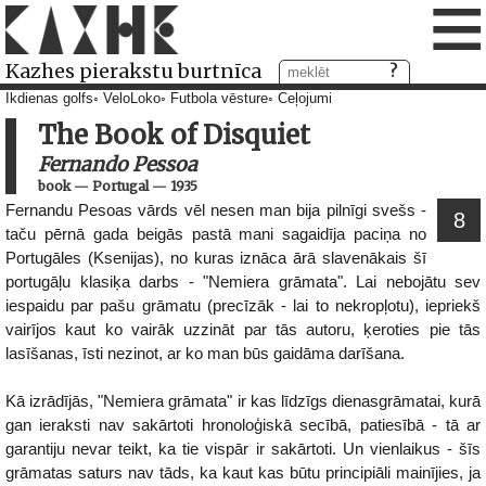
≡
Kazhes pierakstu burtnīca
Ikdienas golfs
VeloLoko
Futbola vēsture
Ceļojumi
The Book of Disquiet
Fernando Pessoa
book
—
Portugal
—
1935
Fernandu Pesoas vārds vēl nesen man bija pilnīgi svešs -
8
taču pērnā gada beigās pastā mani sagaidīja paciņa no
Portugāles (Ksenijas), no kuras iznāca ārā slavenākais šī
portugāļu klasiķa darbs - "Nemiera grāmata". Lai nebojātu sev
iespaidu par pašu grāmatu (precīzāk - lai to nekropļotu), iepriekš
vairījos kaut ko vairāk uzzināt par tās autoru, ķeroties pie tās
lasīšanas, īsti nezinot, ar ko man būs gaidāma darīšana.
Kā izrādījās, "Nemiera grāmata" ir kas līdzīgs dienasgrāmatai, kurā
gan ieraksti nav sakārtoti hronoloģiskā secībā, patiesībā - tā ar
garantiju nevar teikt, ka tie vispār ir sakārtoti. Un vienlaikus - šīs
grāmatas saturs nav tāds, ka kaut kas būtu principiāli mainījies, ja