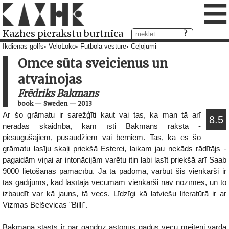
≡
Kazhes pierakstu burtnīca
Ikdienas golfs
VeloLoko
Futbola vēsture
Ceļojumi
Omce sūta sveicienus un
atvainojas
Frēdriks Bakmans
book
—
Sweden
—
2013
Ar šo grāmatu ir sarežģīti kaut vai tas, ka man tā arī
8.5
neradās skaidrība, kam īsti Bakmans raksta -
pieaugušajiem, pusaudžiem vai bērniem. Tas, ka es šo
grāmatu lasīju skaļi priekšā Esterei, laikam jau nekāds rādītājs -
pagaidām viņai ar intonācijām varētu itin labi lasīt priekšā arī Saab
9000 lietošanas pamācību. Ja tā padomā, varbūt šis vienkārši ir
tas gadījums, kad lasītāja vecumam vienkārši nav nozīmes, un to
izbaudīt var kā jauns, tā vecs. Līdzīgi kā latviešu literatūrā ir ar
Vizmas Belševicas "Billi".
Bakmana stāsts ir par gandrīz astoņus gadus vecu meiteni vārdā