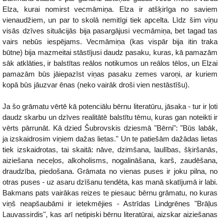
Elza, kurai nomirst vecmāmiņa. Elza ir atšķirīga no saviem
vienaudžiem, un par to skolā nemitīgi tiek apcelta. Līdz šim viņu
visās dzīves situācijās bija pasargājusi vecmāmiņa, bet tagad tas
vairs nebūs iespējams. Vecmāmiņa (kas vispār bija itin traka
būtne) bija mazmeitai stāstījusi daudz pasaku, kuras, kā pamazām
sāk atklāties, ir balstītas reālos notikumos un reālos tēlos, un Elzai
pamazām būs jāiepazīst viņas pasaku zemes varoņi, ar kuriem
kopā būs jāuzvar ēnas (neko vairāk droši vien nestāstīšu).
Ja šo grāmatu vērtē kā potenciālu bērnu literatūru, jāsaka - tur ir ļoti
daudz skarbu un dzīves realitātē balstītu tēmu, kuras gan noteikti ir
vērts pārrunāt. Kā dzied Šubrovskis dziesmā "Bērni": "Būs labāk,
ja izskaidrosim viņiem dažas lietas." Un te patiešām dažādas lietas
tiek izskaidrotas, tai skaitā: nāve, dzimšana, laulības, šķiršanās,
aiziešana neceļos, alkoholisms, nogalināšana, karš, zaudēšana,
draudzība, piedošana. Grāmata no vienas puses ir joku pilna, no
otras puses - uz asaru dzīšanu tendēta, kas manā skatījumā ir labi.
Bakmans pats vairākas reizes te piesauc bērnu grāmatu, no kuras
viņš neapšaubāmi ir ietekmējies - Astrīdas Lindgrēnes "Brāļus
Lauvassirdis", kas arī netipiski bērnu literatūrai, aizskar aiziešanas