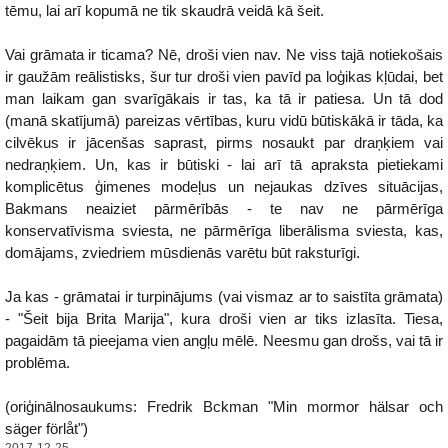
tēmu, lai arī kopumā ne tik skaudrā veidā kā šeit.
Vai grāmata ir ticama? Nē, droši vien nav. Ne viss tajā notiekošais
ir gaužām reālistisks, šur tur droši vien pavīd pa loģikas kļūdai, bet
man laikam gan svarīgākais ir tas, ka tā ir patiesa. Un tā dod
(manā skatījumā) pareizas vērtības, kuru vidū būtiskākā ir tāda, ka
cilvēkus ir jācenšas saprast, pirms nosaukt par draņķiem vai
nedraņķiem. Un, kas ir būtiski - lai arī tā apraksta pietiekami
komplicētus ģimenes modeļus un nejaukas dzīves situācijas,
Bakmans neaiziet pārmērībās - te nav ne pārmērīga
konservatīvisma sviesta, ne pārmērīga liberālisma sviesta, kas,
domājams, zviedriem mūsdienās varētu būt raksturīgi.
Ja kas - grāmatai ir turpinājums (vai vismaz ar to saistīta grāmata)
- "Šeit bija Brita Marija", kura droši vien ar tiks izlasīta. Tiesa,
pagaidām tā pieejama vien angļu mēlē. Neesmu gan drošs, vai tā ir
problēma.
(oriģinālnosaukums: Fredrik Bckman "Min mormor hälsar och
säger förlåt")