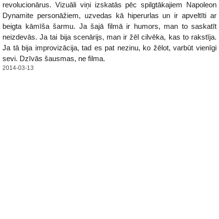
revolucionārus. Vizuāli viņi izskatās pēc spilgtākajiem Napoleon
Dynamite personāžiem, uzvedas kā hiperurlas un ir apveltīti ar
beigta kāmīša šarmu. Ja šajā filmā ir humors, man to saskatīt
neizdevās. Ja tai bija scenārijs, man ir žēl cilvēka, kas to rakstīja.
Ja tā bija improvizācija, tad es pat nezinu, ko žēlot, varbūt vienīgi
sevi. Dzīvās šausmas, ne filma.
2014-03-13