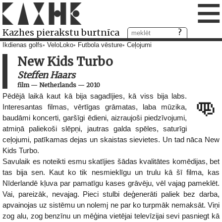
≡
Kazhes pierakstu burtnīca
Ikdienas golfs
VeloLoko
Futbola vēsture
Ceļojumi
New Kids Turbo
Steffen Haars
film
—
Netherlands
—
2010
Pēdējā laikā kaut kā bija sagadījies, kā viss bija labs.
👊
Interesantas filmas, vērtīgas grāmatas, laba mūzika,
baudāmi koncerti, garšīgi ēdieni, aizraujoši piedzīvojumi,
atmiņā paliekoši slēpņi, jautras galda spēles, saturīgi
ceļojumi, patīkamas dejas un skaistas sievietes. Un tad nāca New
Kids Turbo.
Savulaik es noteikti esmu skatījies šādas kvalitātes komēdijas, bet
tas bija sen. Kaut ko tik nesmieklīgu un trulu kā šī filma, kas
Nīderlandē kļuva par pamatīgu kases grāvēju, vēl vajag pameklēt.
Vai, pareizāk, nevajag. Pieci stulbi deģenerāti paliek bez darba,
apvainojas uz sistēmu un nolemj ne par ko turpmāk nemaksāt. Viņi
zog alu, zog benzīnu un mēģina vietējai televīzijai sevi pasniegt kā