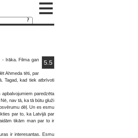
≡
 - Irāka. Filma gan
5.5
t Ahmeda tēti, par
 Tagad, kad tiek atbrīvoti
em apbalvojumiem paredzēta
Nē, nav tā, ka tā būtu gluži
u apsvērumu dēļ. Un es esmu
ties par to, ka Latvijā par
gaidām tikām man par to ir
kuras ir interesantas. Esmu