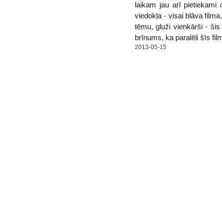
laikam jau arī pietiekami
viedokļa - visai blāva film
tēmu, gluži vienkārši - šis
brīnums, ka paralēli šīs f
2013-05-15