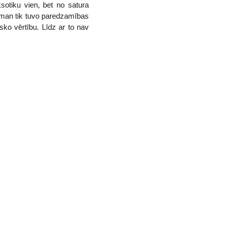
sotiku vien, bet no satura
ar man tik tuvo paredzamības
isko vērtību. Līdz ar to nav