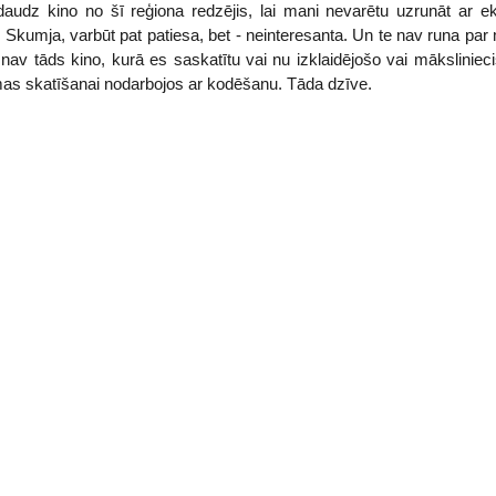
 daudz kino no šī reģiona redzējis, lai mani nevarētu uzrunāt ar ek
a. Skumja, varbūt pat patiesa, bet - neinteresanta. Un te nav runa p
 nav tāds kino, kurā es saskatītu vai nu izklaidējošo vai māksliniec
ilmas skatīšanai nodarbojos ar kodēšanu. Tāda dzīve.