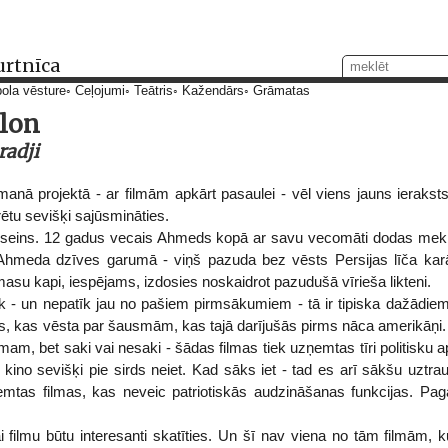
urtnīca
ola vēsture
Ceļojumi
Teātris
Kažendārs
Grāmatas
ylon
adji
manā projektā - ar filmām apkārt pasaulei - vēl viens jauns ieraksts
rētu sevišķi sajūsmināties.
seins. 12 gadus vecais Ahmeds kopā ar savu vecomāti dodas meklē
 Ahmeda dzīves garumā - viņš pazuda bez vēsts Persijas līča karā.
 masu kapi, iespējams, izdosies noskaidrot pazudušā vīrieša likteni.
k - un nepatīk jau no pašiem pirmsākumiem - tā ir tipiska dažādi
ts, kas vēsta par šausmām, kas tajā darījušās pirms nāca amerikāņi. 
mam, bet saki vai nesaki - šādas filmas tiek uzņemtas tīri politisk
kino sevišķi pie sirds neiet. Kad sāks iet - tad es arī sākšu uztrauk
ņemtas filmas, kas neveic patriotiskās audzināšanas funkcijas. Pa
 filmu būtu interesanti skatīties. Un šī nav viena no tām filmām, 