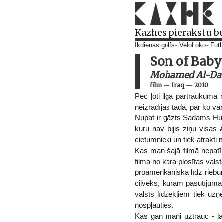
Kazhes pierakstu b
Ikdienas golfs
VeloLoko
Futb
Son of Bab
Mohamed Al-Dar
film
—
Iraq
—
2010
Pēc ļoti ilga pārtraukuma 
neizrādījās tāda, par ko va
Nupat ir gāzts Sadams Hu
kuru nav bijis ziņu visas
cietumnieki un tiek atrakti
Kas man šajā filmā nepatī
filma no kara plosītas vals
proamerikāniska līdz riebu
cilvēks, kuram pasūtījuma 
valsts līdzekļiem tiek uz
nospļauties.
Kas gan mani uztrauc - lai