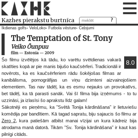
≡
Kazhes pierakstu burtnīca
Ikdienas golfs
VeloLoko
Futbola vēsture
Ceļojumi
The Temptation of St. Tony
Veiko Õunpuu
film
—
Estonia
—
2009
Šo filmu izvēlējos kā tādu, ko varētu svētdienas vakarā
8.0
skatīties kopā ar pie manis bijušo kaučsērferi. Tradicionāli ir
novērots, ka es kaučsērferiem rādu šokējošas filmas ar
kanibālisma, pornogrāfijas un viņu dzimteni aizvainojošiem
elementiem. Tas nav tādēļ, ka es esmu nejauks un provokatīvs,
bet tādēļ, ka tā parasti sanāk. Vai šī filma bija izņēmums - to tu
uzzināsi, ja izlasīsi šo aprakstu līdz galam!
Sākotnēji es pieņēmu, ka "Svētā Tonija kārdināšana" ir lietuviešu
komēdija par bandītiem. Kā tagad sapratu, biju sajaucis šo filmu ar
Zero 2
, kura patiešām atbilst manai vīzijai un kura kādreiz bija
atrodama manā datorā. Tikām "Sv. Tonija kārdināšana" ir kaut kas
pilnīgi citāds.