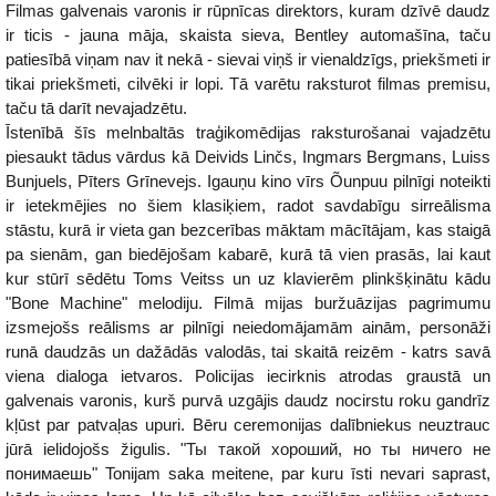
Filmas galvenais varonis ir rūpnīcas direktors, kuram dzīvē daudz
ir ticis - jauna māja, skaista sieva, Bentley automašīna, taču
patiesībā viņam nav it nekā - sievai viņš ir vienaldzīgs, priekšmeti ir
tikai priekšmeti, cilvēki ir lopi. Tā varētu raksturot filmas premisu,
taču tā darīt nevajadzētu.
Īstenībā šīs melnbaltās traģikomēdijas raksturošanai vajadzētu
piesaukt tādus vārdus kā Deivids Linčs, Ingmars Bergmans, Luiss
Bunjuels, Pīters Grīnevejs. Igauņu kino vīrs Õunpuu pilnīgi noteikti
ir ietekmējies no šiem klasiķiem, radot savdabīgu sirreālisma
stāstu, kurā ir vieta gan bezcerības māktam mācītājam, kas staigā
pa sienām, gan biedējošam kabarē, kurā tā vien prasās, lai kaut
kur stūrī sēdētu Toms Veitss un uz klavierēm plinkšķinātu kādu
"Bone Machine" melodiju. Filmā mijas buržuāzijas pagrimumu
izsmejošs reālisms ar pilnīgi neiedomājamām ainām, personāži
runā daudzās un dažādās valodās, tai skaitā reizēm - katrs savā
viena dialoga ietvaros. Policijas iecirknis atrodas graustā un
galvenais varonis, kurš purvā uzgājis daudz nocirstu roku gandrīz
kļūst par patvaļas upuri. Bēru ceremonijas dalībniekus neuztrauc
jūrā ielidojošs žigulis. "Ты такой хороший, но ты ничего не
понимаешь" Tonijam saka meitene, par kuru īsti nevari saprast,