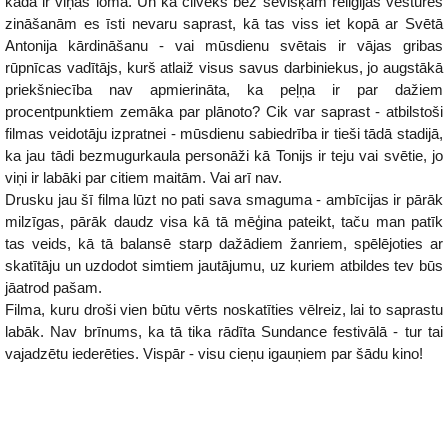
kāda ir viņas loma. Un kā cilvēks bez sevišķām reliģijas vēstures
zināšanām es īsti nevaru saprast, kā tas viss iet kopā ar Svētā
Antonija kārdināšanu - vai mūsdienu svētais ir vājas gribas
rūpnīcas vadītājs, kurš atlaiž visus savus darbiniekus, jo augstākā
priekšniecība nav apmierināta, ka peļņa ir par dažiem
procentpunktiem zemāka par plānoto? Cik var saprast - atbilstoši
filmas veidotāju izpratnei - mūsdienu sabiedrība ir tieši tādā stadijā,
ka jau tādi bezmugurkaula personāži kā Tonijs ir teju vai svētie, jo
viņi ir labāki par citiem maitām. Vai arī nav.
Drusku jau šī filma lūzt no pati sava smaguma - ambīcijas ir pārāk
milzīgas, pārāk daudz visa kā tā mēģina pateikt, taču man patīk
tas veids, kā tā balansē starp dažādiem žanriem, spēlējoties ar
skatītāju un uzdodot simtiem jautājumu, uz kuriem atbildes tev būs
jāatrod pašam.
Filma, kuru droši vien būtu vērts noskatīties vēlreiz, lai to saprastu
labāk. Nav brīnums, ka tā tika rādīta Sundance festivālā - tur tai
vajadzētu iederēties. Vispār - visu cieņu igauņiem par šādu kino!