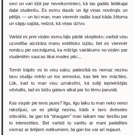
sevi un vari kļūt par neveiksminieci, kā tas gadās lielākajai
daļai studenšu. Es esmu daudz un ilgi viņas novērojis un
pētījis — un tici man, man vienmēr radās kaut kāda žēluma
un sāpju sajūta, redzot, kā viņas dzīvo.
Varbūt es pret viņām esmu bijis pārāk skeptisks; varbūt viņu
uzvedība aizskāra manu estētisko izjūtu, bet es vienmēr
nonācu pie secinājuma, ka milzīgs vairākums no viņām par
studentēm saucas tikai modes pēc...
Tomēr kāpēc es to visu saku; patiesībā es nemaz nezinu
tavu studiju mērķi un tos iemeslus, kas liek tev mācīties.
Lūk, kad tu man visu uzrakstīsi, kā solīji iepriekšējās
vēstulēs, tad es būšu gatavs atkal par šo tēmu parunāt.
Kas vispār pie tevis jauns? Ilgu, ilgu laiku tu man neko neesi
rakstījusi, un es pilnīgi nezinu, kāds ir tavs dvēseles
stāvoklis, lai gan kā “draugam” man laikam nav tiesību par
to interesēties. Bet varbūt tu varētu ar mani padalīties
vismaz ar ārējiem notikumiem, lai gan tos var arī nojaust.