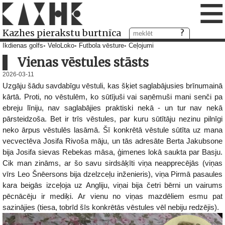
≡
Kazhes pierakstu burtnīca
Ikdienas golfs
VeloLoko
Futbola vēsture
Ceļojumi
Vienas vēstules stāsts
2026-03-11
Uzgāju šādu savdabīgu vēstuli, kas šķiet saglabājusies brīnumainā
kārtā. Proti, no vēstulēm, ko sūtījuši vai saņēmuši mani senči pa
ebreju līniju, nav saglabājies praktiski nekā - un tur nav nekā
pārsteidzoša. Bet ir trīs vēstules, par kuru sūtītāju nezinu pilnīgi
neko ārpus vēstulēs lasāmā. Šī konkrētā vēstule sūtīta uz mana
vecvectēva Josifa Rivoša māju, un tās adresāte Berta Jakubsone
bija Josifa sievas Rebekas māsa, ģimenes lokā saukta par Basju.
Cik man zināms, ar šo savu sirdsāķīti viņa neapprecējās (viņas
vīrs Leo Šnēersons bija dzelzceļu inženieris), viņa Pirmā pasaules
kara beigās izceļoja uz Angliju, viņai bija četri bērni un vairums
pēcnācēju ir mediķi. Ar vienu no viņas mazdēliem esmu pat
sazinājies (tiesa, tobrīd šīs konkrētās vēstules vēl nebiju redzējis).