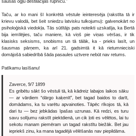
sausās ogļu destilācijas rūpnīcu."
Taču, ar ko mani šī konkrētā vēstule ieinteresēja (rakstīta tā ir
krievu valodā, bet šeit sniedzu latvisku tulkojumu): galvenokārt no
psiholoģiskā viedokļa. Tās sūtītājs pats noteikti uzskatīja, ka Bertā
bija iemīlējies, taču maniere, kā viņš pie viņas vēršas, ir tik
klasisks seksisms, snobisms un tā tālāk, ka - prieks lasīt, un
šausmas pārņem, ka arī 21. gadsimtā it kā rietumnieciski
domājošā sabiedrībā šāda pasaules uztvere nebūt nav retums.
Patīkamu lasīšanu!
Zaverce, 9/7 1899
Es gribētu sākt šo vēstuli tā, kā kādreiz labajos laikos sāku
— ar vārdiem “dārgo kaķenīt”, bet tagad baidos to darīt,
domādams, ka tu varētu apvainoties. Tāpēc rīkojos tā, kā
dari tu — bez jebkādas īpašas uzrunas. Kā redzi, es turu
savu solījumu rakstīt piektdienā, un cik ļoti es vēlētos, lai tu
sekotu manam piemēram un tagad rakstītu biežāk. Bet jau
iepriekš zinu, ka mana tagadējā vēlēšanās nav piepildāma.