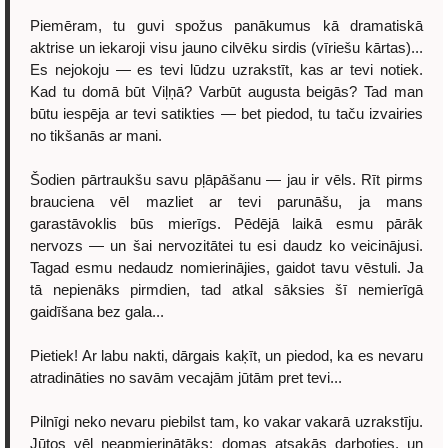
Piemēram, tu guvi spožus panākumus kā dramatiskā
aktrise un iekaroji visu jauno cilvēku sirdis (vīriešu kārtas)...
Es nejokoju — es tevi lūdzu uzrakstīt, kas ar tevi notiek.
Kad tu domā būt Viļņā? Varbūt augusta beigās? Tad man
būtu iespēja ar tevi satikties — bet piedod, tu taču izvairies
no tikšanās ar mani.
Šodien pārtraukšu savu pļāpāšanu — jau ir vēls. Rīt pirms
brauciena vēl mazliet ar tevi parunāšu, ja mans
garastāvoklis būs mierīgs. Pēdējā laikā esmu pārāk
nervozs — un šai nervozitātei tu esi daudz ko veicinājusi.
Tagad esmu nedaudz nomierinājies, gaidot tavu vēstuli. Ja
tā nepienāks pirmdien, tad atkal sāksies šī nemierīgā
gaidīšana bez gala...
Pietiek! Ar labu nakti, dārgais kaķīt, un piedod, ka es nevaru
atradināties no savām vecajām jūtām pret tevi...
Pilnīgi neko nevaru piebilst tam, ko vakar vakarā uzrakstīju.
Jūtos vēl neapmierinātāks; domas atsakās darboties, un