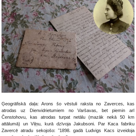
Ģeogrāfiskā daļa: Arons šo vēstuli raksta no Zaverces, kas
atrodas uz Dienvidrietumiem no Varšavas, bet piemin arī
Čenstohovu, kas atrodas turpat netālu (mazāk nekā 50 km
attālumā) un Viļņu, kurā dzīvoja Jakubsoni. Par Kaca fabriku
Zavercē atradu sekojošo: "1898. gadā Ludvigs Kacs izveidoja