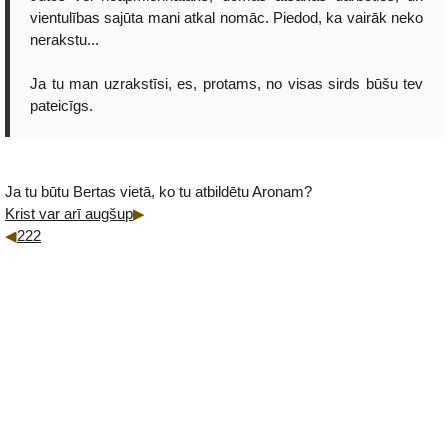
vientulības sajūta mani atkal nomāc. Piedod, ka vairāk neko
nerakstu...
Ja tu man uzrakstīsi, es, protams, no visas sirds būšu tev
pateicīgs.
Ja tu būtu Bertas vietā, ko tu atbildētu Aronam?
Krist var arī augšup
222