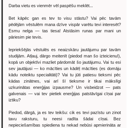
Darba vietu es vienmēr vēl paspēšu meklēt...
Bet kāpēc gan es tev to visu stāstu? Vai pēc tavām
pēdējām vēstulēm mana dzīve vispār varētu tevi interesēt?
Esmu nelga — tas tiesa! Atstāsim runas par mani un
pāriesim pie tevis.
Iepriekšējās vēstulēs es neaizskāru jautājumu par tavām
studijām. Atļauj, dārgo meitenīt (piedod man šo izteicienu!),
kopā un objektīvi mazliet pārdomāt šo jautājumu. Vai tu esi
sev jautājusi — ko mācīties un kādēļ mācīties (es domāju
kādu noteiktu specialitāti)? Vai tu jūti patiesu tieksmi pēc
kādas zinātnes, vai arī šī tieksme ir tikai mākslīgi
uzkurinātas enerģijas izpausme? Un visbeidzot — pats
galvenais — vai tev pietiek enerģijas patstāvīgai cīņai par
iztiku?
Piedod, dārgā, ja es tev teikšu: cik es tevi pazīstu un zinot
tavu raksturu, tu neesi radīta šādai cīņai. Bez
nepieciešamības spiediena tu nekad nebūsi apmierināta ar