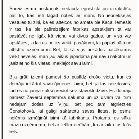
Šoreiz esmu noskaņots nedaudz egoistiski un uzrakstīšu
par to, kas īsti tagad notiek ar mani. No iepriekšējās
vēstules tu zini, ka es atteicos no amata pie Kaca. Iemesls
ir tas, ka pie pašreizējiem fabrikas apstākļiem tā var
pastāvēt ne ilgāk kā vienu vai divus gadus, un viss var
apstāties, ja laikus netiks veikti pasākumi, lai paplašinātu un
attīstītu uzņēmumu. Bet, tā kā viņš nekādus pasākumus
veikt nevēlas, man jau laikus jāpadomā par savu nākotni un
jāaiziet no šīs vietas, meklējot savu laimi.
Bija grūti izlemt pamest šo puslīdz drošo vietu, kur es
domāju iekārtot savu ģimenes laimi, bet, ja tas neizdosies,
tad es no jauna sākšu veidot sev stāvokli dzīvē. Es domāju
pamest Zaverci septembra sākumā un uz divām vai trim
nedēļām doties uz Viļņu, bet pēc tam atgriezties
Čenstohovā, lai galīgi sakārtotu savas lietas, jo esmu
nolēmis izmēģināt laimi kā fabrikants. Protams, es sāku
mazu uzņēmumu, bet ar lielām cerībām, ka ar laiku tas kļūs
liels.