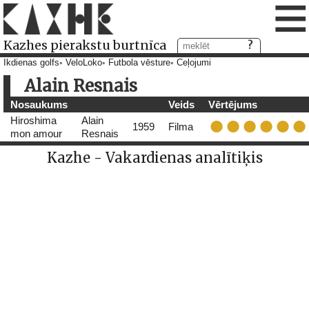
≡
Kazhes pierakstu burtnīca
Ikdienas golfs
VeloLoko
Futbola vēsture
Ceļojumi
Alain Resnais
Nosaukums
Veids
Vērtējums
Hiroshima
Alain
1959
Filma
mon amour
Resnais
Kazhe - Vakardienas analītiķis