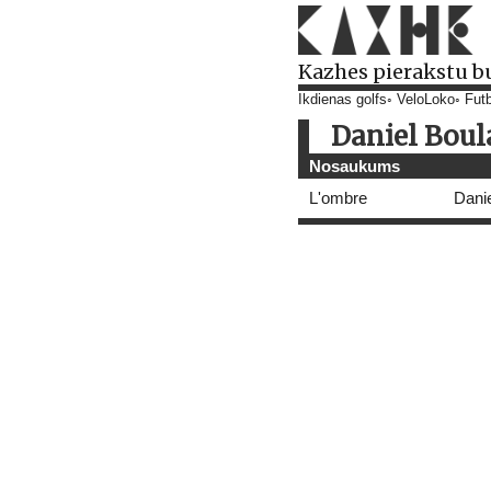
Kazhes pierakstu b
Ikdienas golfs
VeloLoko
Futb
Daniel Boul
Nosaukums
L'ombre
Dani