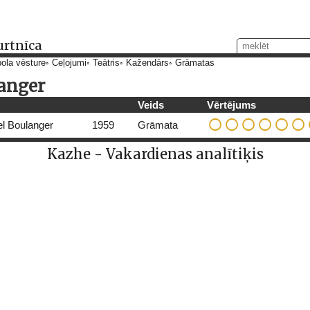
urtnīca
ola vēsture
Ceļojumi
Teātris
Kažendārs
Grāmatas
anger
Veids
Vērtējums
el Boulanger
1959
Grāmata
Kazhe - Vakardienas analītiķis