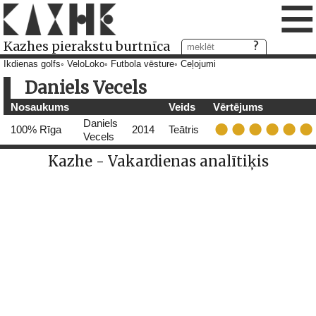
≡
Kazhes pierakstu burtnīca
Ikdienas golfs
VeloLoko
Futbola vēsture
Ceļojumi
Daniels Vecels
Nosaukums
Veids
Vērtējums
Daniels
100% Rīga
2014
Teātris
Vecels
Kazhe - Vakardienas analītiķis