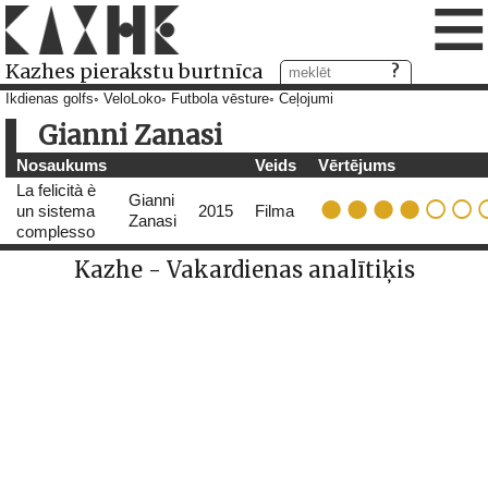
≡
Kazhes pierakstu burtnīca
Ikdienas golfs
VeloLoko
Futbola vēsture
Ceļojumi
Gianni Zanasi
Nosaukums
Veids
Vērtējums
La felicità è
Gianni
un sistema
2015
Filma
Zanasi
complesso
Kazhe - Vakardienas analītiķis