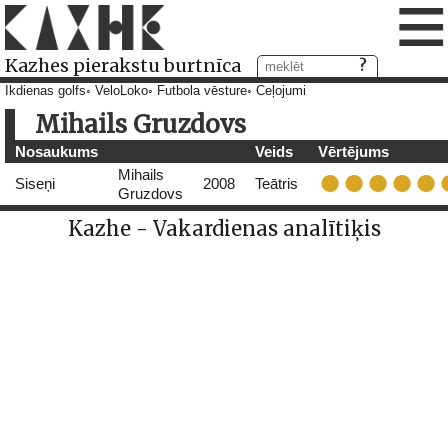
≡
Kazhes pierakstu burtnīca
Ikdienas golfs
VeloLoko
Futbola vēsture
Ceļojumi
Mihails Gruzdovs
Nosaukums
Veids
Vērtējums
Mihails
Siseņi
2008
Teātris
Gruzdovs
Kazhe - Vakardienas analītiķis