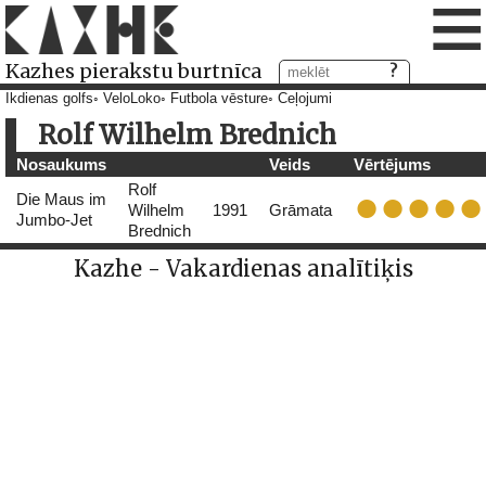
≡
Kazhes pierakstu burtnīca
Ikdienas golfs
VeloLoko
Futbola vēsture
Ceļojumi
Rolf Wilhelm Brednich
Nosaukums
Veids
Vērtējums
Rolf
Die Maus im
Wilhelm
1991
Grāmata
Jumbo-Jet
Brednich
Kazhe - Vakardienas analītiķis