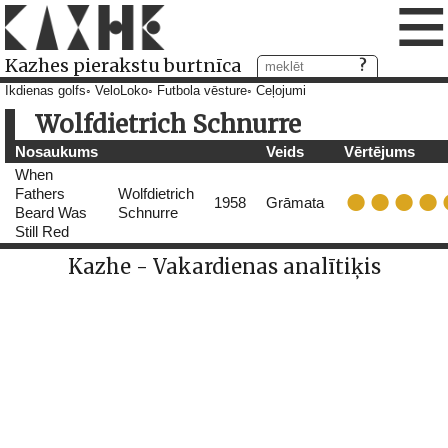
≡
Kazhes pierakstu burtnīca
Ikdienas golfs
VeloLoko
Futbola vēsture
Ceļojumi
Wolfdietrich Schnurre
Nosaukums
Veids
Vērtējums
When
Fathers
Wolfdietrich
1958
Grāmata
Beard Was
Schnurre
Still Red
Kazhe - Vakardienas analītiķis