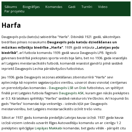
Sākums
Biogrāfijas
Komandas
Gadi
Turnīri
Video
Par projektu
Harfa
Daugavpils poļu (katoļu) sabiedrība "Harfa". Dibinātā 1921. gadā, sākotnējais
biedrības pilnais nosaukums
Daugavpils poļu katoļu dziedāšanas un
mūzikas mīļotāju biedrība „Harfa”
. 1939. gadā iekļauta
„Latvijas poļu
biedrībā”
, arī futbola komandu 1939. gadā sauca Daugavpils LPB. Ilgstoši
galvenais biedrībā piekoptais sporta veids bija šahs, bet no 1936. gada iesaistījās
arī Latgales meistarsacīkstēs futbolā, komandā iesaistot gandrīz pilnā sastāvā
iepriekš Daugavpils Lechia pārstāvējušos futbolistus.
Jau 1936. gada Daugavpils sezonas atklāšanas zibensturnīrā "Harfa" sevi
apliecināja kā nopietni sagatavojušos vienību, uzvarot divas visnotaļ cienījamas
un pieredzējušas komandas -
Daugavpils LSB
un
Disk
futbolistus, un spēlējot
finālā pret Latgales futbola flagmani
Daugavpils ASK
, kuram gan nācās piekāpties
ar 0:3. Kā labākais spēlētājs "Harfas" sastāvā raksturots Veržbickis. Arī kopumā šis
gads "Harfas" komandai bija veiksmīgs - izdevās kļūt par Daugavpils
meistarvienību, bet Latgales meistarsacīkstēs izcīnīt trešo vietu.
Sākot ar 1937. gadu komanda piedalījās Latvijas kausa izcīņā. 1937. gada kausa
izcīņā viņiem izdevās uzvarēt Rīgas Autovadītāju komandu un ar cienīgu 1:2
piekāpties spēcīgājai
Liepājas Makkabi
komandai, bet gadu vēlāk - pārspēt citu