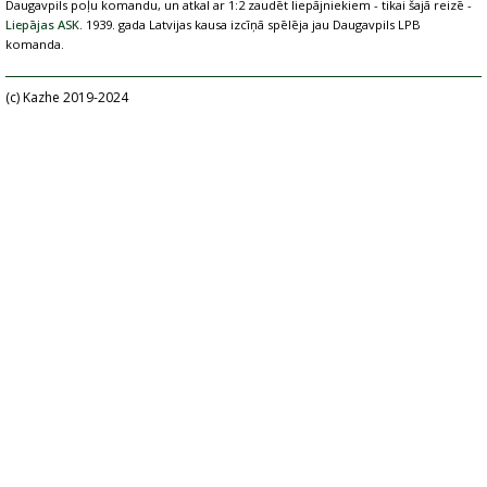
Daugavpils poļu komandu, un atkal ar 1:2 zaudēt liepājniekiem - tikai šajā reizē -
Liepājas ASK
. 1939. gada Latvijas kausa izcīņā spēlēja jau Daugavpils LPB
komanda.
(c) Kazhe 2019-2024