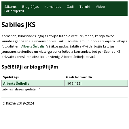
Sākums
Biogrāfijas
Komandas
Gadi
Turnīri
Video
Par projektu
Sabiles JKS
Komanda, kuras vārds iegājis Latvijas futbola vēsturē, tāpēc, ka tajā savos
jaunības gados spēlējis viens no visu laiku izcilākajiem un populārākajiem Latvijas
futbolistiem
Alberts Šeibelis
. Vēlākos gados Sabilē aktīvi darbojās Latvijas
jaunatnes savienības un Aizsargu pulka futbola komandas, bet par Sabiles JKS
brīvvalsts presē rakstīts tikai un vienīgi Alberta Šeibeļa sakarā.
Spēlētāji ar biogrāfijām
Spēlētājs
Gadi komandā
Alberts Šeibelis
1919–1921
Latvijas izlases spēlētāji: 1
(c) Kazhe 2019-2024