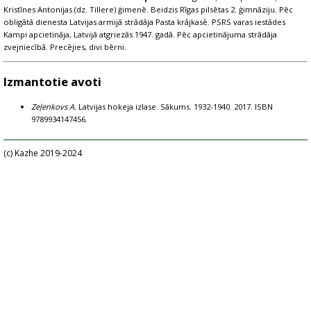
Kristīnes Antonijas (dz. Tillere) ģimenē. Beidzis Rīgas pilsētas 2. ģimnāziju. Pēc
obligātā dienesta Latvijas armijā strādāja Pasta krājkasē. PSRS varas iestādes
Kampi apcietināja, Latvijā atgriezās 1947. gadā. Pēc apcietinājuma strādāja
zvejniecībā. Precējies, divi bērni.
Izmantotie avoti
Zeļenkovs A.
Latvijas hokeja izlase. Sākums. 1932-1940. 2017. ISBN
9789934147456.
(c) Kazhe 2019-2024