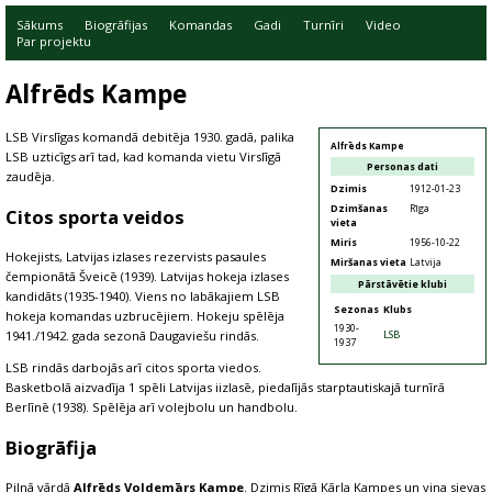
Sākums
Biogrāfijas
Komandas
Gadi
Turnīri
Video
Par projektu
Alfrēds Kampe
LSB Virslīgas komandā debitēja 1930. gadā, palika
Alfrēds Kampe
LSB uzticīgs arī tad, kad komanda vietu Virslīgā
Personas dati
zaudēja.
Dzimis
1912-01-23
Dzimšanas
Rīga
Citos sporta veidos
vieta
Miris
1956-10-22
Hokejists, Latvijas izlases rezervists pasaules
Miršanas vieta
Latvija
čempionātā Šveicē (1939). Latvijas hokeja izlases
Pārstāvētie klubi
kandidāts (1935-1940). Viens no labākajiem LSB
Sezonas
Klubs
hokeja komandas uzbrucējiem. Hokeju spēlēja
1930-
1941./1942. gada sezonā Daugaviešu rindās.
LSB
1937
LSB rindās darbojās arī citos sporta viedos.
Basketbolā aizvadīja 1 spēli Latvijas iizlasē, piedalījās starptautiskajā turnīrā
Berlīnē (1938). Spēlēja arī volejbolu un handbolu.
Biogrāfija
Pilnā vārdā
Alfrēds Voldemārs Kampe
. Dzimis Rīgā Kārļa Kampes un viņa sievas