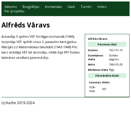
Sākums
Biogrāfijas
Komandas
Gadi
Turnīri
Video
Par projektu
Alfrēds Vāravs
Aizvadīja 5 spēles VEF Virslīgas komandā (1940),
Alfrēds Vāravs
turpināja VEF spēlēt visus 2. pasaules kara gadus.
Personas dati
Mācījās LU Matemātikas fakultātē (1943-1948) Pēc
Dzimis
1921-01-10
kars strādāja VEF kā skolotājs, vēlāk bija RPI fizikas
Dzimšanas
Stalbes
katedras vecākais pasniedzējs.
vieta
pagasts
Miris
1966-05-28
Miršanas vieta
Rīga
Pārstāvētie klubi
Sezonas
Klubs
1939-
VEF
1944
(c) Kazhe 2019-2024