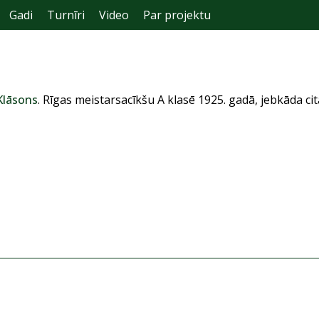
Gadi
Turnīri
Video
Par projektu
Klāsons
. Rīgas meistarsacīkšu A klasē 1925. gadā, jebkāda cit