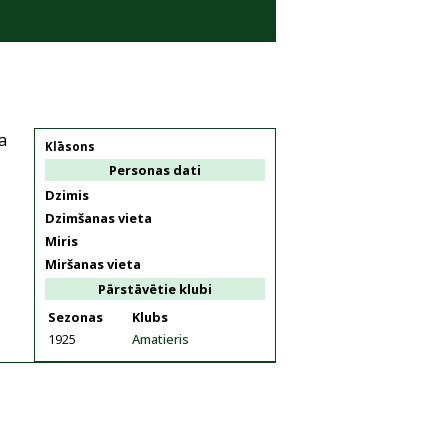
a
Klāsons
Personas dati
Dzimis
Dzimšanas vieta
Miris
Miršanas vieta
Pārstāvētie klubi
Sezonas
Klubs
1925
Amatieris