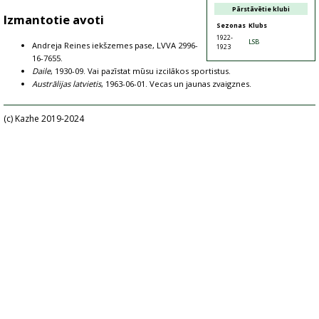
Pārstāvētie klubi
Izmantotie avoti
Sezonas
Klubs
1922-
LSB
Andreja Reines iekšzemes pase, LVVA 2996-
1923
16-7655.
Daile
, 1930-09. Vai pazīstat mūsu izcilākos sportistus.
Austrālijas latvietis
, 1963-06-01. Vecas un jaunas zvaigznes.
(c) Kazhe 2019-2024