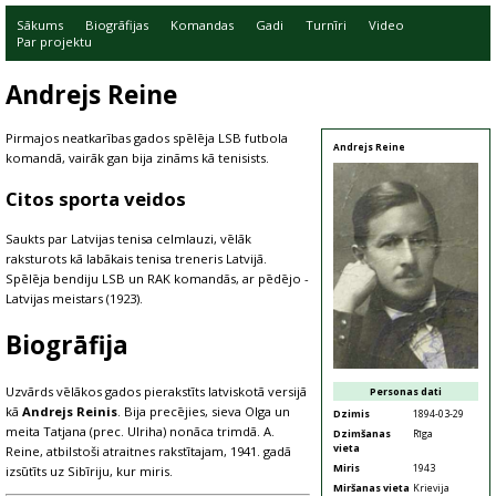
Sākums
Biogrāfijas
Komandas
Gadi
Turnīri
Video
Par projektu
Andrejs Reine
Pirmajos neatkarības gados spēlēja LSB futbola
Andrejs Reine
komandā, vairāk gan bija zināms kā tenisists.
Citos sporta veidos
Saukts par Latvijas tenisa celmlauzi, vēlāk
raksturots kā labākais tenisa treneris Latvijā.
Spēlēja bendiju LSB un RAK komandās, ar pēdējo -
Latvijas meistars (1923).
Biogrāfija
Uzvārds vēlākos gados pierakstīts latviskotā versijā
Personas dati
kā
Andrejs Reinis
. Bija precējies, sieva Olga un
Dzimis
1894-03-29
meita Tatjana (prec. Ulriha) nonāca trimdā. A.
Dzimšanas
Rīga
vieta
Reine, atbilstoši atraitnes rakstītajam, 1941. gadā
Miris
1943
izsūtīts uz Sibīriju, kur miris.
Miršanas vieta
Krievija