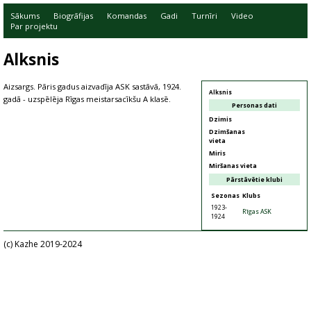
Sākums
Biogrāfijas
Komandas
Gadi
Turnīri
Video
Par projektu
Alksnis
Aizsargs. Pāris gadus aizvadīja ASK sastāvā, 1924.
Alksnis
gadā - uzspēlēja Rīgas meistarsacīkšu A klasē.
Personas dati
Dzimis
Dzimšanas
vieta
Miris
Miršanas vieta
Pārstāvētie klubi
Sezonas
Klubs
1923-
Rīgas ASK
1924
(c) Kazhe 2019-2024