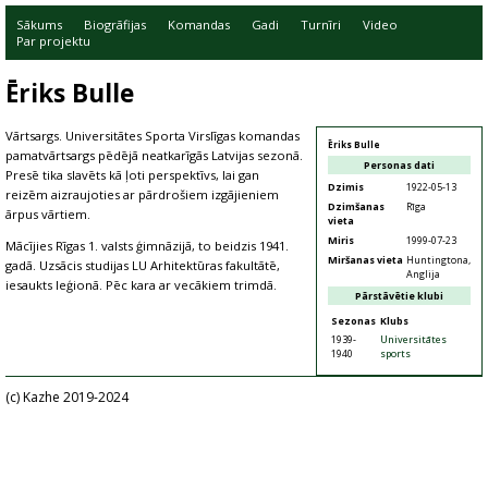
Sākums
Biogrāfijas
Komandas
Gadi
Turnīri
Video
Par projektu
Ēriks Bulle
Vārtsargs. Universitātes Sporta Virslīgas komandas
Ēriks Bulle
pamatvārtsargs pēdējā neatkarīgās Latvijas sezonā.
Personas dati
Presē tika slavēts kā ļoti perspektīvs, lai gan
Dzimis
1922-05-13
reizēm aizraujoties ar pārdrošiem izgājieniem
Dzimšanas
Rīga
ārpus vārtiem.
vieta
Miris
1999-07-23
Mācījies Rīgas 1. valsts ģimnāzijā, to beidzis 1941.
Miršanas vieta
Huntingtona,
gadā. Uzsācis studijas LU Arhitektūras fakultātē,
Anglija
iesaukts leģionā. Pēc kara ar vecākiem trimdā.
Pārstāvētie klubi
Sezonas
Klubs
1939-
Universitātes
1940
sports
(c) Kazhe 2019-2024