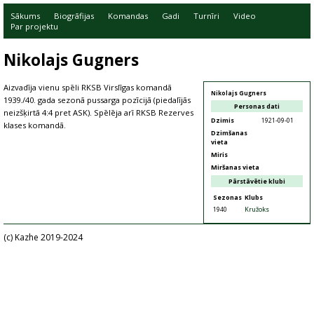
Sākums
Biogrāfijas
Komandas
Gadi
Turnīri
Video
Par projektu
Nikolajs Gugners
Aizvadīja vienu spēli RKSB Virslīgas komandā
Nikolajs Gugners
1939./40. gada sezonā pussarga pozīcijā (piedalījās
Personas dati
neizšķirtā 4:4 pret ASK). Spēlēja arī RKSB Rezerves
Dzimis
1921-09-01
klases komandā.
Dzimšanas
vieta
Miris
Miršanas vieta
Pārstāvētie klubi
Sezonas
Klubs
1940
Kružoks
(c) Kazhe 2019-2024